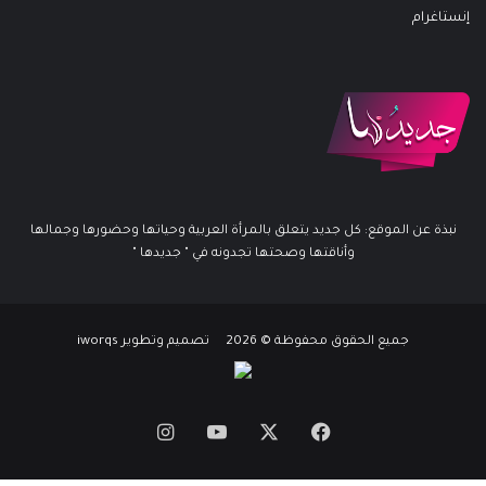
إنستاغرام
نبذة عن الموقع: كل جديد يتعلق بالمرأة العربية وحياتها وحضورها وجمالها
وأناقتها وصحتها تجدونه في " جديدها "
جميع الحقوق محفوظة © 2026 تصميم وتطوير iworqs
X
فيسبوك
يوتيوب
انستقرام