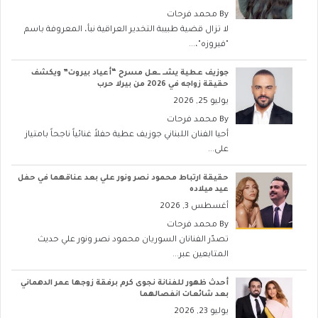
By
محمد فرحات
لا تزال قضية طبيبة التخدير العراقية نبأ، المعروفة باسم
"فيروزه"،...
جوزيف عطية يشــ ــعل مسرح “أعياد بيروت” ويكشف
حقيقة زواجه في 2026 من بيرلا حرب
يوليو 25, 2026
By
محمد فرحات
أحيا الفنان اللبناني جوزيف عطية حفلاً غنائياً ناجحاً بامتياز
على...
حقيقة ارتباط محمود نصر ونور علي بعد عناقهما في حفل
عيد ميلاده
أغسطس 3, 2026
By
محمد فرحات
تصدّر الفنانان السوريان محمود نصر ونور علي حديث
المتابعين عبر...
أحدث ظهور للفنانة نجوى كرم برفقة زوجها عمر الدهماني
بعد شائعات انفصالهما
يوليو 23, 2026