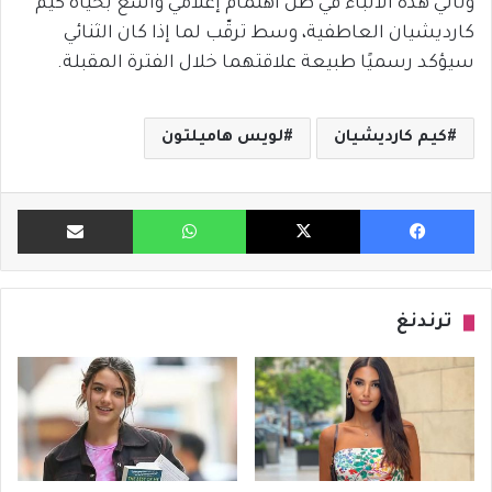
وتأتي هذه الأنباء في ظل اهتمام إعلامي واسع بحياة كيم
كارديشيان العاطفية، وسط ترقّب لما إذا كان الثنائي
سيؤكد رسميًا طبيعة علاقتهما خلال الفترة المقبلة.
كيم كارديشيان
لويس هاميلتون
فيسبوك
X
واتساب
مشاركة ب
ترندنغ