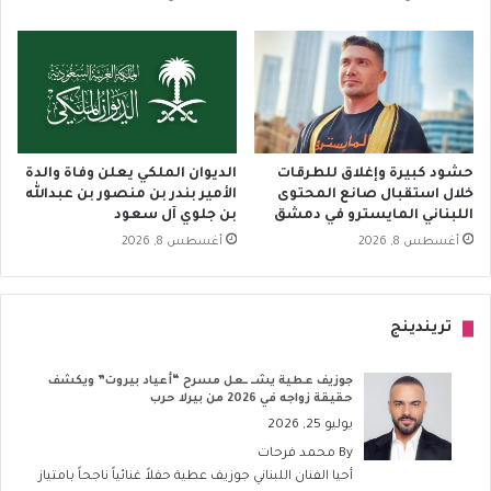
حشود كبيرة وإغلاق للطرقات
الديوان الملكي يعلن وفاة والدة
خلال استقبال صانع المحتوى
الأمير بندر بن منصور بن عبدالله
اللبناني المايسترو في دمشق
بن جلوي آل سعود
أغسطس 8, 2026
أغسطس 8, 2026
تريندينج
جوزيف عطية يشــ ــعل مسرح “أعياد بيروت” ويكشف
حقيقة زواجه في 2026 من بيرلا حرب
يوليو 25, 2026
By
محمد فرحات
أحيا الفنان اللبناني جوزيف عطية حفلاً غنائياً ناجحاً بامتياز