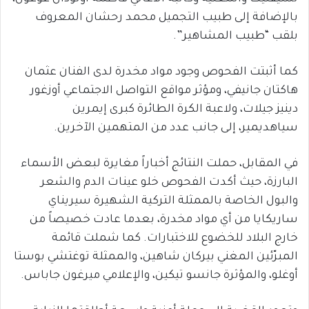
بالإضافة إلى طبيب التجميل محمد رحشان المعروف
بلقب “طبيب المشاهير”.
كما أثبتت الفحوص وجود مواد مخدرة لدى الفنان عثمان
هاكتان جانيفي، ومؤثر مواقع التواصل الاجتماعي أوزغور
دينيز جيلات، ولاعبة الكرة الطائرة كبرى إيمرين
سياهديمير، إلى جانب عدد من المتهمين الآخرين.
في المقابل، حملت النتائج أخباراً مغايرة لبعض الأسماء
البارزة، حيث أكدت الفحوص خلو عينات الدم والشعر
والبول الخاصة بالممثلة التركية الشهيرة سيريناي
ساريكايا من أي مواد مخدرة، بعدما عادت خصيصاً من
خارج البلاد للخضوع للاختبارات. كما شملت قائمة
المبرّئين المغني بيركان شاهين، والممثلة توغتشي بوستا
أوغلو، والمؤثرة جانسو تيكين، والإعلامي ميرغون جاباس.