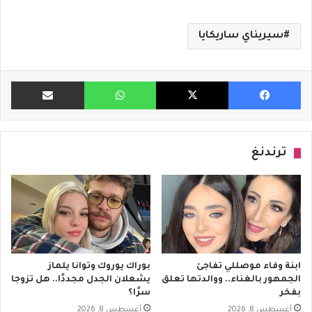
سيريناي ساريكايا
فيسبوك
X
واتساب
مشاركة ب
ترندنغ
ابنة وفاء موصللي تفاجئ
بوراك يوروك وتوانا يلماز
الجمهور بالغناء.. ووالدتها تعلق
يشعلان الجدل مجددًا.. هل تزوجا
بفخر
سرًا؟
أغسطس 8, 2026
أغسطس 8, 2026