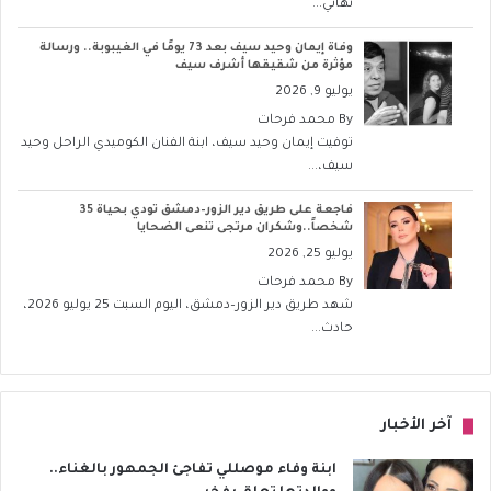
نهائي...
وفاة إيمان وحيد سيف بعد 73 يومًا في الغيبوبة.. ورسالة
مؤثرة من شقيقها أشرف سيف
يوليو 9, 2026
By
محمد فرحات
توفيت إيمان وحيد سيف، ابنة الفنان الكوميدي الراحل وحيد
سيف،...
فاجعة على طريق دير الزور–دمشق تودي بحياة 35
شخصاً..وشكران مرتجى تنعى الضحايا
يوليو 25, 2026
By
محمد فرحات
شهد طريق دير الزور–دمشق، اليوم السبت 25 يوليو 2026،
حادث...
آخر الأخبار
ابنة وفاء موصللي تفاجئ الجمهور بالغناء..