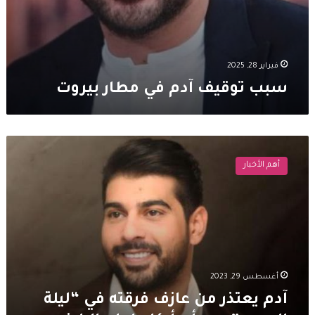
فبراير 28, 2025
سبب توقيف آدم في مطار بيروت
آدم
يعتذر
أهم الأخبار
من
عازف
فرقته
في
“ليلة
الدموع”
بعد
أن
أغسطس 29, 2023
أبكاه
آدم يعتذر من عازف فرقته في “ليلة
امام