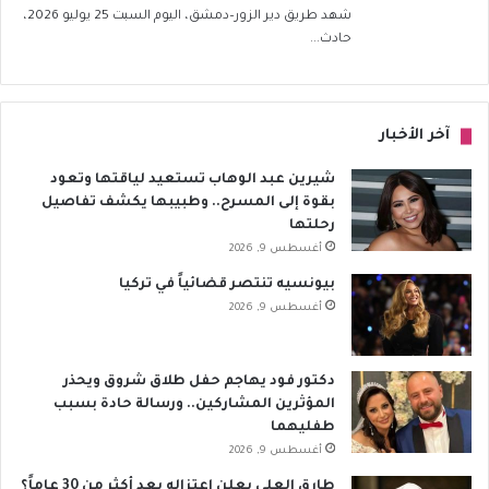
شهد طريق دير الزور–دمشق، اليوم السبت 25 يوليو 2026،
حادث...
آخر الأخبار
شيرين عبد الوهاب تستعيد لياقتها وتعود
بقوة إلى المسرح.. وطبيبها يكشف تفاصيل
رحلتها
أغسطس 9, 2026
بيونسيه تنتصر قضائياً في تركيا
أغسطس 9, 2026
دكتور فود يهاجم حفل طلاق شروق ويحذر
المؤثرين المشاركين.. ورسالة حادة بسبب
طفليهما
أغسطس 9, 2026
طارق العلي يعلن اعتزاله بعد أكثر من 30 عاماً؟