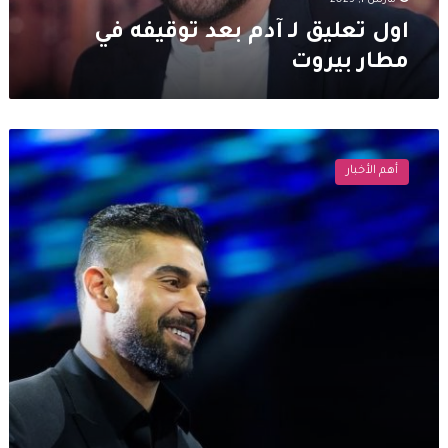
مارس 1, 2025
اول تعليق لـ آدم بعد توقيفه في
مطار بيروت
القضاء
اللبناني
أهم الأخبار
يخلي
سبيل
الفنان
آدم
بعد
توقيفه