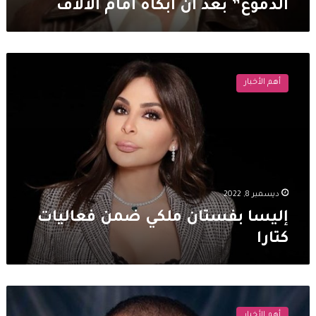
الدموع” بعد أن أبكاه امام الالاف
الالاف
إليسا
بفستان
أهم الأخبار
ملكي
ضمن
فعاليات
كتارا
ديسمبر 8, 2022
إليسا بفستان ملكي ضمن فعاليات
كتارا
جورج
وسوف
أهم الأخبار