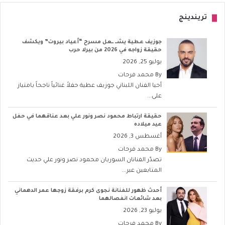
تريندينج
جوزيف عطية يشــ ــعل مسرح “أعياد بيروت” ويكشف
حقيقة زواجه في 2026 من بيرلا حرب
يوليو 25, 2026
By
محمد فرحات
أحيا الفنان اللبناني جوزيف عطية حفلاً غنائياً ناجحاً بامتياز
على...
حقيقة ارتباط محمود نصر ونور علي بعد عناقهما في حفل
عيد ميلاده
أغسطس 3, 2026
By
محمد فرحات
تصدّر الفنانان السوريان محمود نصر ونور علي حديث
المتابعين عبر...
أحدث ظهور للفنانة نجوى كرم برفقة زوجها عمر الدهماني
بعد شائعات انفصالهما
يوليو 23, 2026
By
محمد فرحات