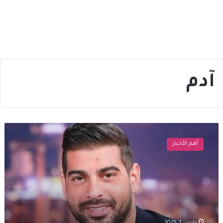
آدم
اول
تعليق
أهم الأخبار
لـ
آدم
بعد
توقيفه
في
مطار
بيروت