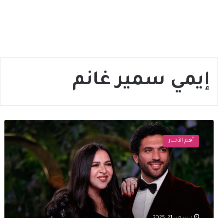
إيمي سمير غانم
إيمي
سمير
أهم الأخبار
غانم
تعترف:
الأمومة
أبعدتني
عن
الفن