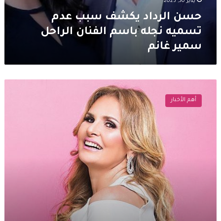
يناير 30, 2023
حسن الرداد يكشف سبب عدم
تسميه نجله باسم الفنان الراحل
سمير غانم
يسرا
تبارك
أهم الأخبار
لـ
إيمي
سمير
غانم
وزوجها
حسن
الرداد
بطفلهما
الأول