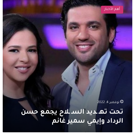
تهـ
أهم الأخبار
ـديد
السـ
ـلاح
يجمع
حسن
الرداد
وإيمي
سمير
غانم
نوفمبر 4, 2022
تحت تهـ ـديد السـ ـلاح يجمع حسن
الرداد وإيمي سمير غانم