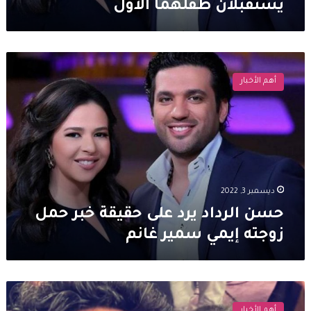
يستقبلان طفلهما الأول
حسن
الرداد
أهم الأخبار
يرد
على
حقيقة
خبر
حمل
زوجته
إيمي
سمير
ديسمبر 3, 2022
غانم
حسن الرداد يرد على حقيقة خبر حمل
زوجته إيمي سمير غانم
حقيقة
خبر
أهم الأخبار