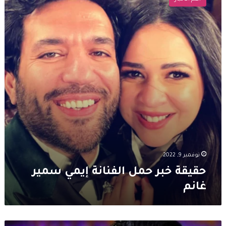
حمل
الفنانة
إيمي
سمير
غانم
نوفمبر 9, 2022
حقيقة خبر حمل الفنانة إيمي سمير
غانم
تحت