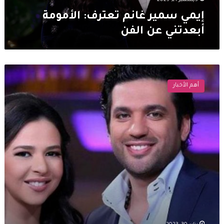
ديسمبر 21, 2025
إيمي سمير غانم تعترف: الأمومة
أبعدتني عن الفن
حسن
الرداد
أهم الأخبار
يكشف
سبب
عدم
تسميه
نجله
باسم
الفنان
الراحل
سمير
غانم