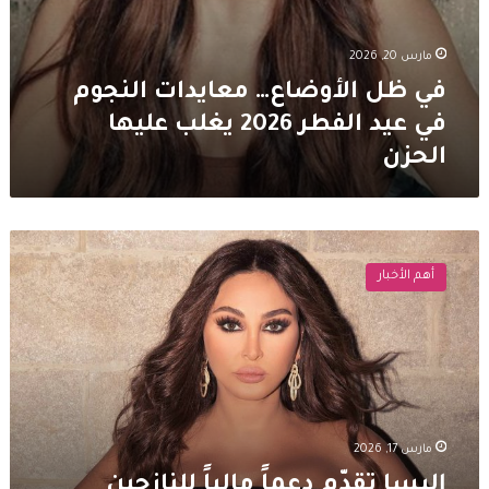
مارس 20, 2026
في ظل الأوضاع… معايدات النجوم
في عيد الفطر 2026 يغلب عليها
الحزن
إليسا
تقدّم
أهم الأخبار
دعماً
مالياً
للنازحين
بعيداً
عن
الأضواء
مارس 17, 2026
إليسا تقدّم دعماً مالياً للنازحين