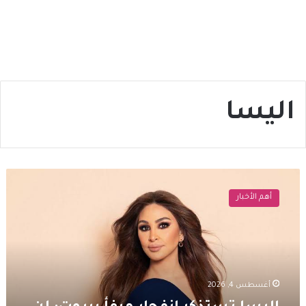
اليسا
اليسا
تستذكر
أهم الأخبار
انفجار
مرفأ
بيروت:
لن
ننسى
ولن
أغسطس 4, 2026
نتوقف
عن