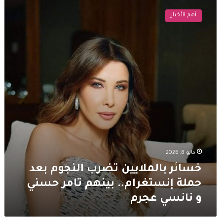
بالملايين
أهم الأخبار
تضرب
النجوم
بعد
حملة
إنستغرام..
بينهم
تامر
حسني
و
نانسي
عجرم
مايو 8, 2026
خسائر بالملايين تضرب النجوم بعد
حملة إنستغرام.. بينهم تامر حسني
و نانسي عجرم