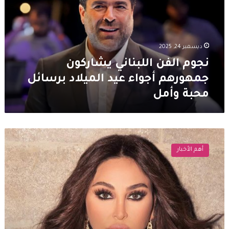
جمهورهم
أجواء
عيد
الميلاد
ديسمبر 24, 2025
برسائل
محبة
نجوم الفن اللبناني يشاركون
وأمل
جمهورهم أجواء عيد الميلاد برسائل
محبة وأمل
اليسا
تتفاعل
أهم الأخبار
مع
زيارة
البابا
لاون
الرابع
عشر
الى