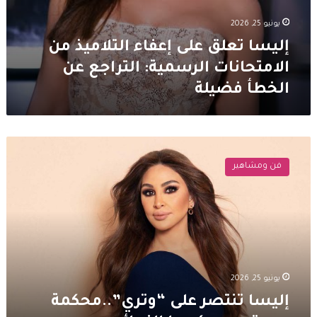
يونيو 25, 2026
إليسا تعلق على إعفاء التلاميذ من
الامتحانات الرسمية: التراجع عن
الخطأ فضيلة
إليسا
تنتصر
فن ومشاهير
على
“وتري”..محكمة
دبي
تصدر
حكمها
النهائي
يونيو 25, 2026
إليسا تنتصر على “وتري”..محكمة