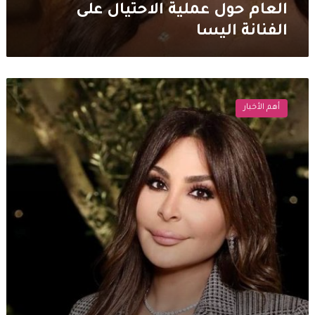
العام حول عملية الاحتيال على
الفنانة اليسا
تغير
جذري
أهم الأخبار
بملامح
اليسا
في
احدث
ظهور
لها
يثير
بلبلة