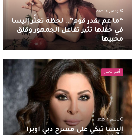
إليسا
في
نوفمبر 10, 2025
حفلها
تثير
“ما عم بقدر قوم”.. لحظة تعثّر إليسا
تفاعل
في حفلها تثير تفاعل الجمهور وقلق
الجمهور
محبيها
وقلق
محبيها
إليسا
تبكي
أهم الأخبار
على
مسرح
دبي
أوبرا
وتُشعل
الحفل
بالكوفية
الفلسطينية
نوفمبر 4, 2025
إليسا تبكي على مسرح دبي أوبرا