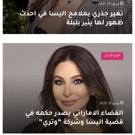
يونيو 29, 2025
تغير جذري بملامح اليسا في احدث
ظهور لها يثير بلبلة
القضاء
الاماراتي
أهم الأخبار
يصدر
حكمه
في
قضية
اليسا
وشركة
“وتري”
يونيو 17, 2025
القضاء الاماراتي يصدر حكمه في
قضية اليسا وشركة “وتري”