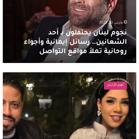
الشعانين…
رسائل
إيمانية
مارس 30, 2026
وأجواء
روحانية
نجوم لبنان يحتفلون بـ أحد
تملأ
الشعانين… رسائل إيمانية وأجواء
مواقع
روحانية تملأ مواقع التواصل
التواصل
شيماء
سيف
أهم الأخبار
تكشف
تفاصيل
عودتها
لزوجها
بفيديو
طريف…
وتستعين
بأغاني