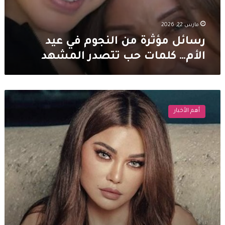
مارس 22, 2026
رسائل مؤثرة من النجوم في عيد
الأم… كلمات حب تتصدر المشهد
في
ظل
أهم الأخبار
الأوضاع…
معايدات
النجوم
في
عيد
الفطر
2026
يغلب
عليها
الحزن