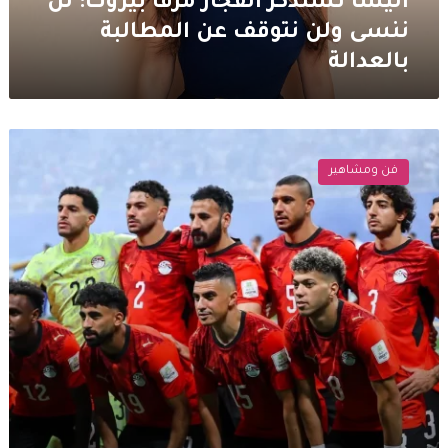
اليسا تستذكر انفجار مرفأ بيروت: لن
المطالبة
ننسى ولن نتوقف عن المطالبة
بالعدالة
بالعدالة
النجوم
يعلقون
فن ومشاهير
على
خسارة
المنتخب
المصري
امام
الارجنتين