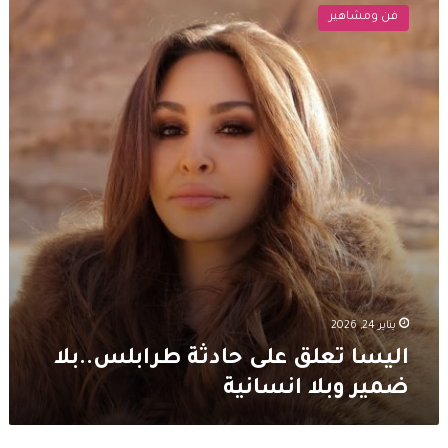
تعلق
فن ومشاهير
على
حادثة
طرابلس..بلا
ضمير
وبلا
انسانية
يناير 24, 2026
اليسا تعلق على حادثة طرابلس..بلا
ضمير وبلا انسانية