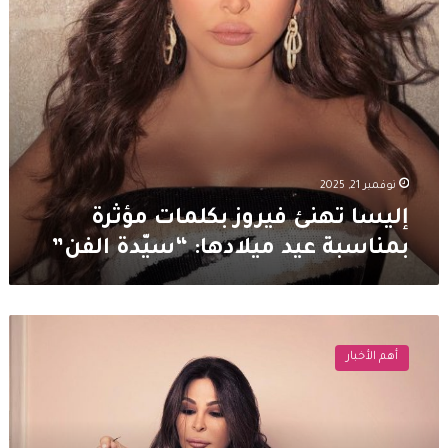
“سيّدة
الفن”
نوفمبر 21, 2025
إليسا تهنئ فيروز بكلمات مؤثرة
بمناسبة عيد ميلادها: “سيّدة الفن”
“ما
عم
أهم الأخبار
بقدر
قوم”..
لحظة
تعثّر