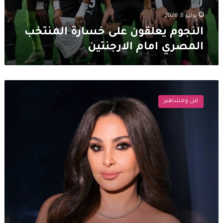
يوليو 8, 2026
النجوم يعلقون على خسارة المنتخب
المصري امام الارجنتين
إليسا
تعلق
فن ومشاهير
على
إعفاء
التلاميذ
من
الامتحانات
الرسمية:
التراجع
عن
الخطأ
فضيلة