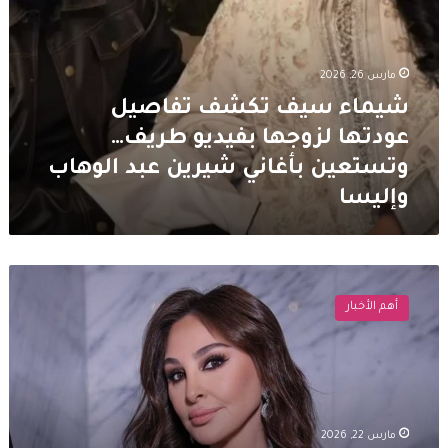
شيرين
عبد
الوهاب
وإليسا
مارس 26, 2026
شيماء سيف تكشف تفاصيل
عودتها لزوجها بفيديو طريف…
وتستعين بأغاني شيرين عبد الوهاب
وإليسا
إليسا
تثير
أهم الأخبار
الجدل
بحديثها
عن
مخيمات
المهجّرين:
“كأن
مارس 22, 2026
المطلوب