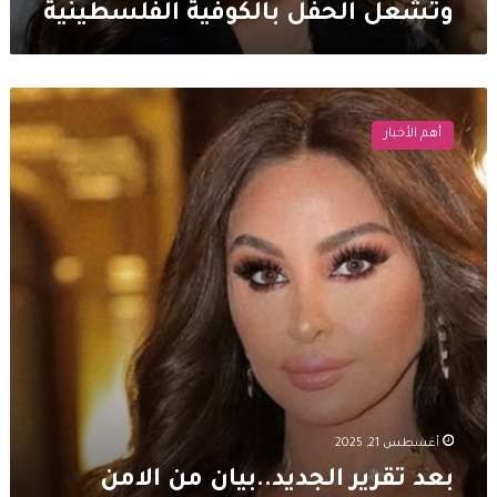
وتُشعل الحفل بالكوفية الفلسطينية
بعد
تقرير
أهم الأخبار
الجديد..بيان
من
الامن
العام
حول
عملية
الاحتيال
على
الفنانة
اليسا
أغسطس 21, 2025
بعد تقرير الجديد..بيان من الامن