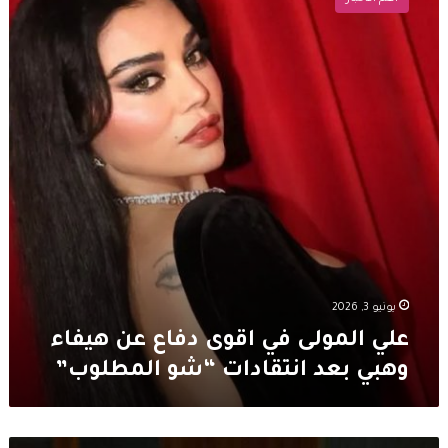
في
اقوى
دفاع
عن
هيفاء
وهبي
بعد
انتقادات
“شو
المطلوب”
يونيو 3, 2026
علي المولى في اقوى دفاع عن هيفاء
وهبي بعد انتقادات “شو المطلوب”
خسائر