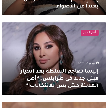
بعيداً عن الأضواء
إليسا
تهاجم
أهم الأخبار
السلطة
بعد
انهيار
مبنى
جديد
في
فبراير 10, 2026
طرابلس:
“أهل
إليسا تهاجم السلطة بعد انهيار
المدينة
مبنى جديد في طرابلس: “أهل
مش
المدينة مش بس للانتخابات!”
بس
للانتخابات!”
اليسا