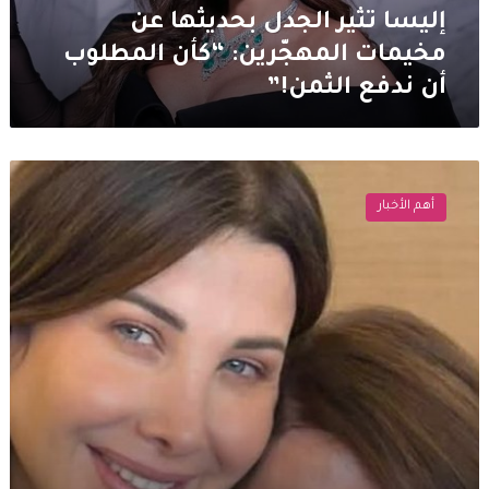
أن
إليسا تثير الجدل بحديثها عن
ندفع
مخيمات المهجّرين: “كأن المطلوب
الثمن!”
أن ندفع الثمن!”
رسائل
مؤثرة
أهم الأخبار
من
النجوم
في
عيد
الأم…
كلمات
حب
تتصدر
المشهد