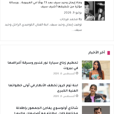
وفاة إيمان وحيد سيف بعد 73 يومًا في الغيبوبة.. ورسالة
مؤثرة من شقيقها أشرف سيف
يوليو 9, 2026
By
محمد فرحات
توفيت إيمان وحيد سيف، ابنة الفنان الكوميدي الراحل وحيد
سيف،...
آخر الأخبار
تحطيم زجاج سيارة نور غندور وسرقة أغراضها
في بيروت
أغسطس 6, 2026
ابنة توم كروز تخطف الأنظار في أولى خطواتها
الفنية الكبرى
أغسطس 6, 2026
شاتاي أولوسوي يفاجئ الجمهور بإطلالة
مختلفة خلال عطلته مع أصليهان مالبورا