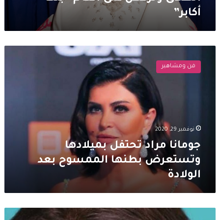
أكابر”
جومانا
مراد
فن ومشاهير
تحتفل
بميلادها
وتستعرض
بطنها
الممسوح
بعد
نوفمبر 29, 2020
الولادة
جومانا مراد تحتفل بميلادها
وتستعرض بطنها الممسوح بعد
الولادة
أول