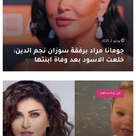
ابنتها
يونيو 2, 2021
جومانا مراد برفقة سوزان نجم الدين:
خلعت الاسود بعد وفاة ابنتها
جومانا
مراد
فن ومشاهير
تواسي
نفسها
بعد
وفاة
طفلتها:
“في
قلبي