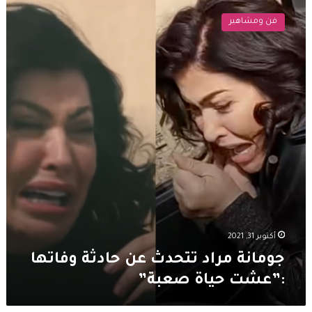
مراد
فن ومشاهير
تتحدث
عن
حادثة
وفاتها
:”عشت
حياة
صعبة”
أكتوبر 31, 2021
جومانة مراد تتحدث عن حادثة وفاتها
:”عشت حياة صعبة”