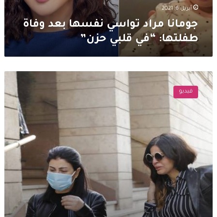
حزن”
أبريل 6, 2021
جومانا مراد تواسي نفسها بعد وفاة
طفلتها: “في قلبي حزن”
انهيار
جومانا
فيديو
مراد
في
عزاء
طفلتها
..
والكشف
عن
السبب
الحقيقي
لوفاتها