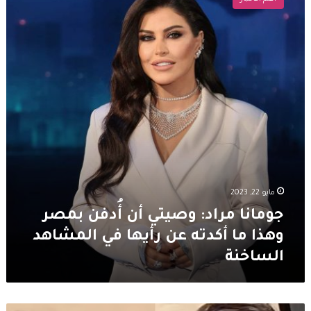
وصيتي
أن
أُدفن
بمصر
وهذا
ما
أكدته
عن
رأيها
في
المشاهد
الساخنة
مايو 22, 2023
جومانا مراد: وصيتي أن أُدفن بمصر
وهذا ما أكدته عن رأيها في المشاهد
الساخنة
جومانة