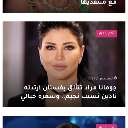
مع منتقديها
جومانا
مراد
أهم الأخبار
تتألق
بفستان
ارتدته
نادين
نسيب
نجيم..
وسعره
خيالي
أغسطس 1, 2023
جومانا مراد تتألق بفستان ارتدته
نادين نسيب نجيم.. وسعره خيالي
جومانا
مراد:
أهم الأخبار