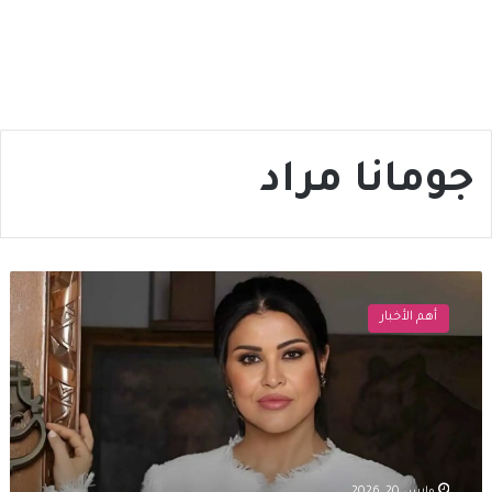
جومانا مراد
جومانا
مراد
أهم الأخبار
تُتوَّج
سفيرةً
للتوعية
بالتوحّد
لعام
2026