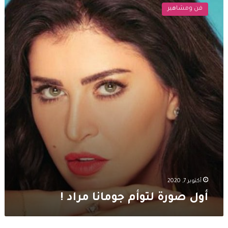
صورة
فن ومشاهير
لتوأم
جومانا
مراد
!
أكتوبر 7, 2020
أول صورة لتوأم جومانا مراد !