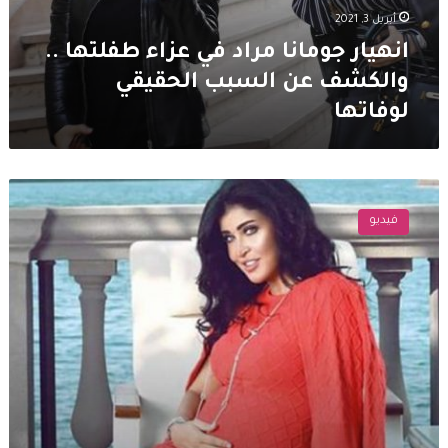
أبريل 3, 2021
انهيار جومانا مراد في عزاء طفلتها ..
والكشف عن السبب الحقيقي
لوفاتها
وفاة
طفلة
فيديو
جومانا
مراد
وقصي
خولي
وباسم
ياخور
وكندا
علوش
يواسونها
بكلمات
مبكية