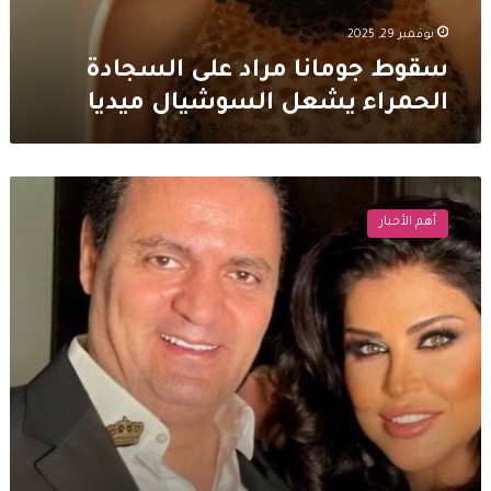
نوفمبر 29, 2025
سقوط جومانا مراد على السجادة
الحمراء يشعل السوشيال ميديا
جومانا
مراد
أهم الأخبار
تحتفل
بعيد
ميلاد
زوجها
ربيع
بسيسو
بحضور
الاصدقاء