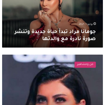
وتنشر
صورة
نادرة
مع
والدتها
يوليو 1, 2021
جومانا مراد تبدأ حياة جديدة وتنشر
صورة نادرة مع والدتها
جومانا
مراد
فن ومشاهير
برفقة
سوزان
نجم
الدين:
خلعت
الاسود
بعد
وفاة