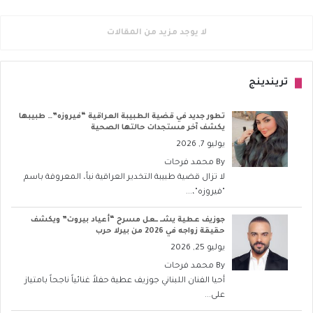
لا يوجد مزيد من المقالات
تريندينج
تطور جديد في قضية الطبيبة العراقية “فيروزه”… طبيبها
يكشف آخر مستجدات حالتها الصحية
يوليو 7, 2026
By
محمد فرحات
لا تزال قضية طبيبة التخدير العراقية نبأ، المعروفة باسم
"فيروزه"،...
جوزيف عطية يشــ ــعل مسرح “أعياد بيروت” ويكشف
حقيقة زواجه في 2026 من بيرلا حرب
يوليو 25, 2026
By
محمد فرحات
أحيا الفنان اللبناني جوزيف عطية حفلاً غنائياً ناجحاً بامتياز
على...