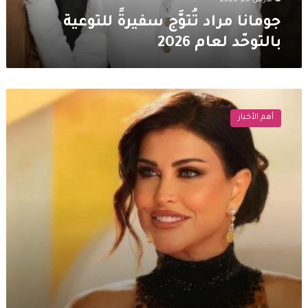
مارس 20, 2026
جومانا مراد تُتوَّج سفيرةً للتوعية
بالتوحّد لعام 2026
سقوط
جومانا
أهم الأخبار
مراد
على
السجادة
الحمراء
يشعل
السوشيال
ميديا