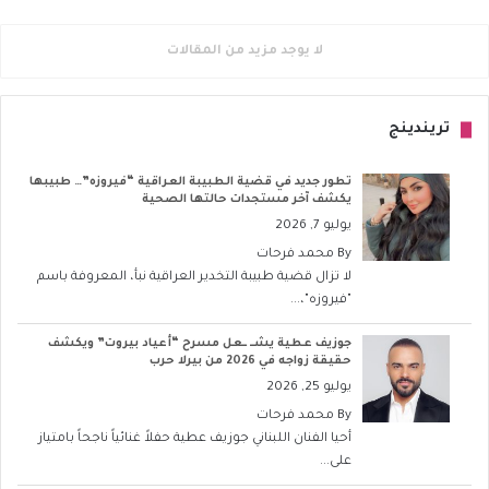
لا يوجد مزيد من المقالات
تريندينج
تطور جديد في قضية الطبيبة العراقية “فيروزه”… طبيبها
يكشف آخر مستجدات حالتها الصحية
يوليو 7, 2026
By
محمد فرحات
لا تزال قضية طبيبة التخدير العراقية نبأ، المعروفة باسم
"فيروزه"،...
جوزيف عطية يشــ ــعل مسرح “أعياد بيروت” ويكشف
حقيقة زواجه في 2026 من بيرلا حرب
يوليو 25, 2026
By
محمد فرحات
أحيا الفنان اللبناني جوزيف عطية حفلاً غنائياً ناجحاً بامتياز
على...