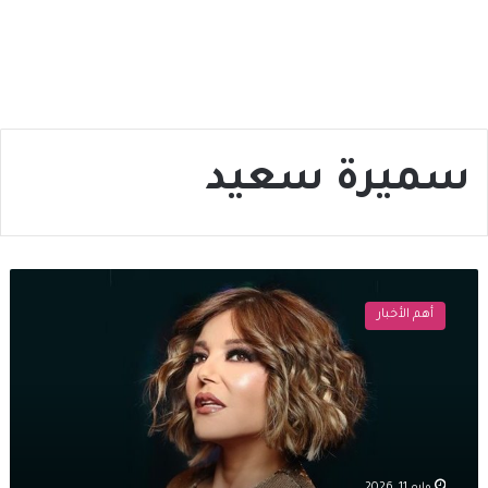
سميرة سعيد
سميرة
سعيد
أهم الأخبار
تكشف
مصير
الأغنية
التي
جمعتها
بالراحل
هاني
شاكر