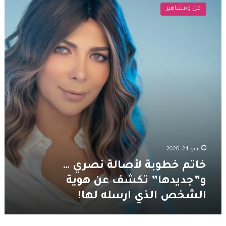
خطوبة
فن ومشاهير
لأصالة
نصري
…
و”جديدها”
تكشف
عن
هوية
الشخص
الذي
ارسله
لها!
مايو 24, 2020
خاتم خطوبة لأصالة نصري …
و”جديدها” تكشف عن هوية
الشخص الذي ارسله لها!