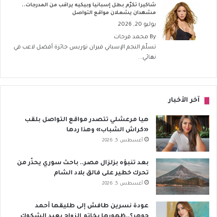
شاكيرا تكرّم بطل إسبانيا وبيكيه يراقب من المدرجات..
مشهدان يشعلان مواقع التواصل
يوليو 20, 2026
By
محمد فرحات
تسلّم النجم الإسباني فيران توريس جائزة أفضل لاعب في
نهائي...
آخر الأخبار
هيا مرعشلي تتصدر مواقع التواصل بلقب
«كراش الشباب» وهذا ردها
أغسطس 5, 2026
بعد تنبؤه بزلزال مصر.. باحث سوري يحذّر من
تحرك خطير على فالق بلاد الشام
أغسطس 5, 2026
عودة نسرين طافش إلى طليقها أحمد
جوهر؟..ظهورها بخاتم الزواج يعيد الشكوك