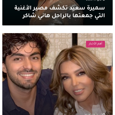
مايو 11, 2026
سميرة سعيد تكشف مصير الأغنية
التي جمعتها بالراحل هاني شاكر
لقطات
مميزة
أهم الأخبار
تجمع
سميرة
سعيد
بابنها
الوحيد
خلال
احتفالها
بعيد
ميلاده