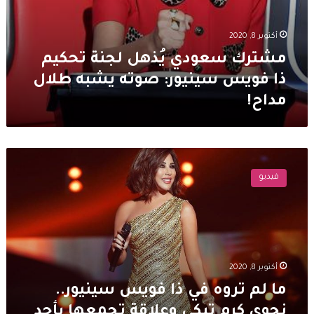
أكتوبر 8, 2020
مشترك سعودي يُذهل لجنة تحكيم
ذا فويس سينيور: صوته يشبه طلال
مداح!
ما
لم
فيديو
تروه
في
ذا
فويس
سينيور..
نجوى
أكتوبر 8, 2020
كرم
تبكي
ما لم تروه في ذا فويس سينيور..
وعلاقة
نجوى كرم تبكي وعلاقة تجمعها بأحد