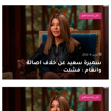
سميرة
سعيد
فن ومشاهير
عن
خلاف
اصالة
وانغام
:
فشلت
أبريل 4, 2022
سميرة سعيد عن خلاف اصالة
وانغام : فشلت
سميرة
سعيد
فن ومشاهير
في
المغرب
بعد