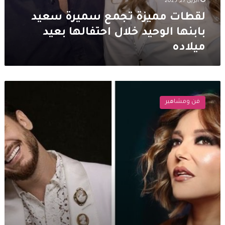
أبريل 27, 2025
لقطات مميزة تجمع سميرة سعيد
بابنها الوحيد خلال احتفالها بعيد
ميلاده
سميرة
سعيد
فن ومشاهير
و
سعد
لمجرد
ينعيان
نعيمة
سميح