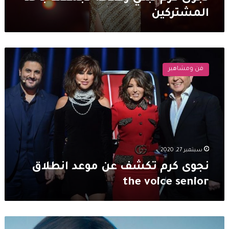
تجمعها
المشتركين
بأحد
المشتركين
نجوى
كرم
فن ومشاهير
تكشف
عن
موعد
انطلاق
the
voice
senior
سبتمبر 27, 2020
نجوى كرم تكشف عن موعد انطلاق
the voice senior
خاتم