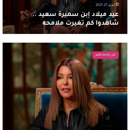
ملامحه
أبريل 27, 2021
عيد ميلاد إبن سميرة سعيد ..
شاهدوا كم تغيرت ملامحه
سميرة
سعيد
فن ومشاهير
تتحدث
عن
الطبيب
نفسي:
“بكلم
نفسي
ساعات”