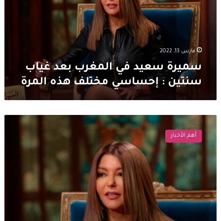
غياب
سنتين
:
إحساسي
مختلف
مارس 13, 2022
هذه
سميرة سعيد في المغرب بعد غياب
المرة
سنتين : إحساسي مختلف هذه المرة
سميرة
سعيد
أهم الأخبار
تعلن
عن
عمرها
الحقيقي
في
عيد
ميلادها!
منى