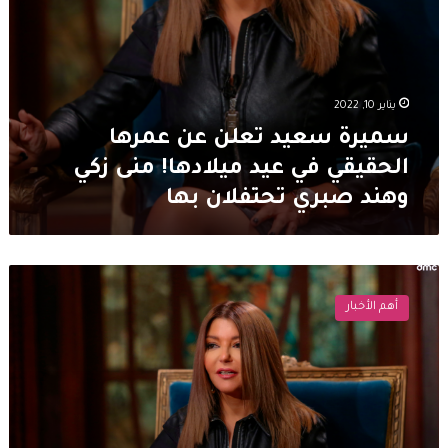
زكي
وهند
صبري
تحتفلان
بها
يناير 10, 2022
سميرة سعيد تعلن عن عمرها
الحقيقي في عيد ميلادها! منى زكي
وهند صبري تحتفلان بها
عيد
ميلاد
أهم الأخبار
إبن
سميرة
سعيد
..
شاهدوا
كم
تغيرت