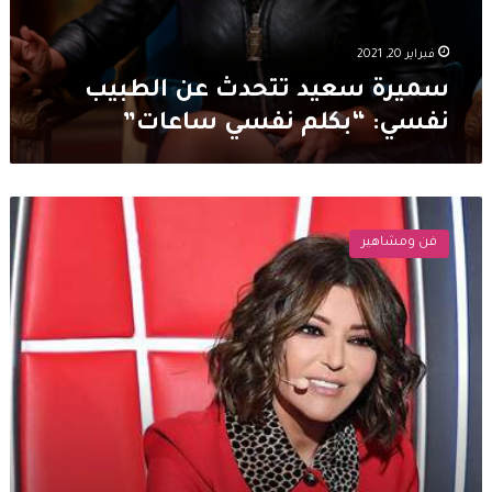
فبراير 20, 2021
سميرة سعيد تتحدث عن الطبيب
نفسي: “بكلم نفسي ساعات”
مشترك
سعودي
فن ومشاهير
يُذهل
لجنة
تحكيم
ذا
فويس
سينيور:
صوته
يشبه
طلال
مداح!