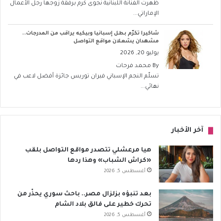
ظهرت الفنانة اللبنانية نجوى كرم برفقة زوجها رجل الأعمال
الإماراتي...
شاكيرا تكرّم بطل إسبانيا وبيكيه يراقب من المدرجات..
مشهدان يشعلان مواقع التواصل
يوليو 20, 2026
By
محمد فرحات
تسلّم النجم الإسباني فيران توريس جائزة أفضل لاعب في
نهائي...
آخر الأخبار
هيا مرعشلي تتصدر مواقع التواصل بلقب
«كراش الشباب» وهذا ردها
أغسطس 5, 2026
بعد تنبؤه بزلزال مصر.. باحث سوري يحذّر من
تحرك خطير على فالق بلاد الشام
أغسطس 5, 2026