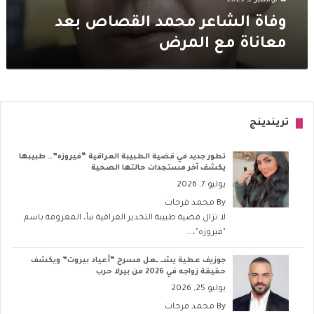
نوفمبر 2, 2023
وفاة الشاعر محمد القصاص بعد
معاناة مع المرض
تريندينج
تطور جديد في قضية الطبيبة العراقية “فيروزه”… طبيبها
يكشف آخر مستجدات حالتها الصحية
يوليو 7, 2026
By
محمد فرحات
لا تزال قضية طبيبة التخدير العراقية نبأ، المعروفة باسم
"فيروزه"،...
جوزيف عطية يشــ ــعل مسرح “أعياد بيروت” ويكشف
حقيقة زواجه في 2026 من بيرلا حرب
يوليو 25, 2026
By
محمد فرحات