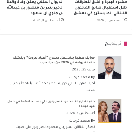
حشود كبيرة وإغلاق للطرقات
الديوان الملكي يعلن وفاة والدة
خلال استقبال صانع المحتوى
الأمير بندر بن منصور بن عبدالله
اللبناني المايسترو في دمشق
بن جلوي آل سعود
أغسطس 8, 2026
أغسطس 8, 2026
تريندينج
جوزيف عطية يشــ ــعل مسرح “أعياد بيروت” ويكشف
حقيقة زواجه في 2026 من بيرلا حرب
يوليو 25, 2026
By
محمد فرحات
أحيا الفنان اللبناني جوزيف عطية حفلاً غنائياً ناجحاً بامتياز
على...
حقيقة ارتباط محمود نصر ونور علي بعد عناقهما في حفل
عيد ميلاده
أغسطس 3, 2026
By
محمد فرحات
تصدّر الفنانان السوريان محمود نصر ونور علي حديث