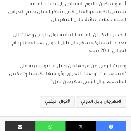
أيام وسيكون باليوم الافتتاحي إلى جانب الفنانة
شمس الكويتية والفنان هاني شاكر الفنان حاتم العراقي
لإحياء حفلات غنائية خلال المهرجان.
الجدير بالذكر ان الفنانة اللبنانية نوال الزغبي وصلت الى
بغداد للمشاركة بمهرجان بابل الدولي بعد انقطاع دام
لحوالي الـ 20 سنة.
وعبرت الزغبي عن فرحها من خلال فيديو نشرته على
“انستغرام” :”وصلت العراق، وأرفقتها بهاشتاغ:”عكس
الطبيعة، نوال الزغبي، مهرجان بابل”.
مهرجان بابل الدولي
نوال الزغبي
فيسبوك
X
واتساب
مشاركة ب