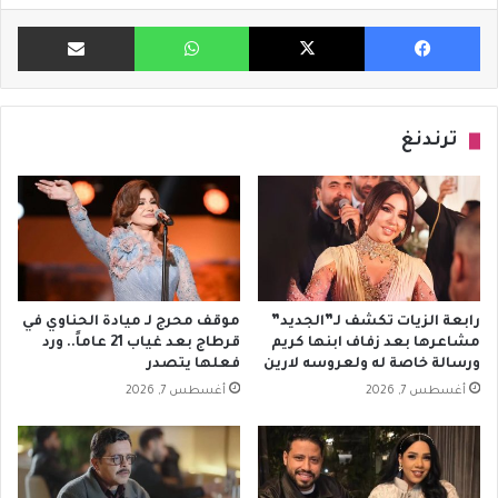
فيسبوك
X
واتساب
مشاركة ب
ترندنغ
رابعة الزيات تكشف لـ”الجديد”
موقف محرج لـ ميادة الحناوي في
مشاعرها بعد زفاف ابنها كريم
قرطاج بعد غياب 21 عاماً.. ورد
ورسالة خاصة له ولعروسه لارين
فعلها يتصدر
أغسطس 7, 2026
أغسطس 7, 2026