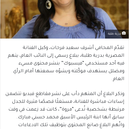
بدرية طلبة
تقدّم المحامي أشرف سعيد فرحات، وكيل الفنانة
المصرية بدرية طلبة، ببلاغ رسمي إلى النائب العام، يتهم
فيه أحد مستخدمي “فيسبوك” بنشر محتوى مسيء
ومضلل يستهدف موكّلته ويشوّه سمعتها أمام الرأي
العام.
وذكر البلاغ أن المتهم دأب على نشر مقاطع فيديو تتضمن
إساءات مباشرة للفنانة، مستغلًا قصصًا مثيرة للجدل
مرتبطة بشخصية تُدعى “مروة”، كانت قد زعمت في وقت
سابق أنها ابنة الرئيس الأسبق محمد حسني مبارك.
واتّهم البلاغ صانع المحتوى بتوظيف تلك الادعاءات