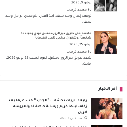
يوليو 9, 2026
By
محمد فرحات
توفيت إيمان وحيد سيف، ابنة الفنان الكوميدي الراحل وحيد
سيف،...
فاجعة على طريق دير الزور–دمشق تودي بحياة 35
شخصاً..وشكران مرتجى تنعى الضحايا
يوليو 25, 2026
By
محمد فرحات
شهد طريق دير الزور–دمشق، اليوم السبت 25 يوليو 2026،
حادث...
آخر الأخبار
رابعة الزيات تكشف لـ”الجديد” مشاعرها بعد
زفاف ابنها كريم ورسالة خاصة له ولعروسه
لارين
أغسطس 7, 2026