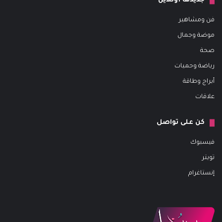
جديدها أونلاين
فن ومشاهير
موضة وجمال
صحة
رياضة وحميات
أبراج وطاقة
علاقات
كن على تواصل
فيسبوك
تويتر
إنستاغرام