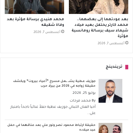
بعد عودتهما إلى بعضهما..
محمد هنيدي برسالة مؤثرة بعد
محمد كارتر يحتفل بعيد ميلاد
وفاة شقيقه
شيماء سيف برسالة رومانسية
أغسطس 7, 2026
مؤثرة
أغسطس 7, 2026
تريندينج
جوزيف عطية يشــ ــعل مسرح “أعياد بيروت” ويكشف
حقيقة زواجه في 2026 من بيرلا حرب
يوليو 25, 2026
By
محمد فرحات
أحيا الفنان اللبناني جوزيف عطية حفلاً غنائياً ناجحاً بامتياز
على...
حقيقة ارتباط محمود نصر ونور علي بعد عناقهما في حفل
عيد ميلاده