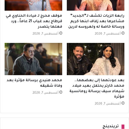
رابعة الزيات تكشف لـ”الجديد”
موقف محرج لـ ميادة الحناوي في
مشاعرها بعد زفاف ابنها كريم
قرطاج بعد غياب 21 عاماً.. ورد
ورسالة خاصة له ولعروسه لارين
فعلها يتصدر
أغسطس 7, 2026
أغسطس 7, 2026
بعد عودتهما إلى بعضهما..
محمد هنيدي برسالة مؤثرة بعد
محمد كارتر يحتفل بعيد ميلاد
وفاة شقيقه
شيماء سيف برسالة رومانسية
أغسطس 7, 2026
مؤثرة
أغسطس 7, 2026
تريندينج