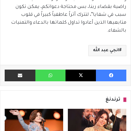
راضية بقضاء ربنا، بس محتاجة دعواتكم، يمكن تكون
سبب في شفايا
“
، لتترك أثراً عاطفياً كبيراً في قلوب
متابعيها الذين أعادوا تداول كلماتها بالدعاء والتمنيات
بالشفاء
.
انجي عبد الله
فيسبوك
X
واتساب
مشاركة ب
ترندنغ