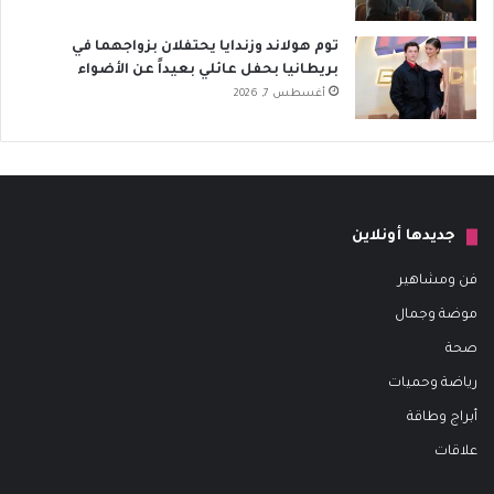
توم هولاند وزندايا يحتفلان بزواجهما في
بريطانيا بحفل عائلي بعيداً عن الأضواء
أغسطس 7, 2026
جديدها أونلاين
فن ومشاهير
موضة وجمال
صحة
رياضة وحميات
أبراج وطاقة
علاقات