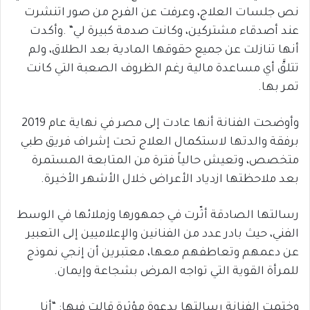
نص جلسات العلاج، وعرفت عن الفرح من صور اتنشرت
عند أصدقاء مشتركين، وكانت صدمة كبيرة لي
“
.
وأكدت
أنها
تنازلت عن جميع حقوقها المادية
بعد الطلاق، ولم
تتلقَّ أي مساعدة مالية رغم الظروف الصعبة التي كانت
تمر بها
.
وأوضحت الفنانة أنها عادت إلى مصر في نهاية عام 2019
برفقة والدتها لاستكمال العلاج تحت إشراف فريق طبي
متخصص، وتعيش حالياً فترة من المتابعة المستمرة
بعد ملاحظتها ازدياد الأعراض خلال الأشهر الأخيرة
.
رسالتها الصادقة أثّرت في جمهورها وزملائها في الوسط
الفني، حيث بادر عدد من الفنانين والإعلاميين إلى التعبير
عن دعمهم وتعاطفهم معها، معتبرين أن إنجي نموذج
للمرأة القوية التي تواجه المرض بشجاعة وإيمان
.
وختمت الفنانة رسالتها بدعوة مؤثرة قالت فيها: “أنا