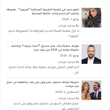
تطور جديد في قضية الطبيبة العراقية “فيروزه”… طبيبها
يكشف آخر مستجدات حالتها الصحية
يوليو 7, 2026
By
محمد فرحات
لا تزال قضية طبيبة التخدير العراقية نبأ، المعروفة باسم
"فيروزه"،...
جوزيف عطية يشــ ــعل مسرح “أعياد بيروت” ويكشف
حقيقة زواجه في 2026 من بيرلا حرب
يوليو 25, 2026
By
محمد فرحات
أحيا الفنان اللبناني جوزيف عطية حفلاً غنائياً ناجحاً بامتياز
على...
حقيقة ارتباط محمود نصر ونور علي بعد عناقهما في حفل
عيد ميلاده
أغسطس 3, 2026
By
محمد فرحات
تصدّر الفنانان السوريان محمود نصر ونور علي حديث
المتابعين عبر...