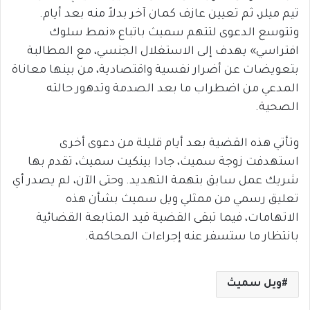
تيم ميلر، ثم تعيين عازف كمان آخر بدلاً منه بعد أيام.
وتتوسع الدعوى لتتهم سميث باتباع «نمط سلوك
افتراسي» يهدف إلى الاستغلال الجنسي، مع المطالبة
بتعويضات عن أضرار نفسية واقتصادية، من بينها معاناة
المدعي من اضطراب ما بعد الصدمة وتدهور حالته
الصحية.
وتأتي هذه القضية بعد أيام قليلة من دعوى أخرى
استهدفت زوجة سميث، جادا بينكيت سميث، تقدم بها
شريك عمل سابق بتهمة التهديد. وحتى الآن، لم يصدر أي
تعليق رسمي من ممثلي ويل سميث بشأن هذه
الاتهامات، فيما تبقى القضية قيد المتابعة القضائية
بانتظار ما ستسفر عنه إجراءات المحاكمة.
ويل سميث