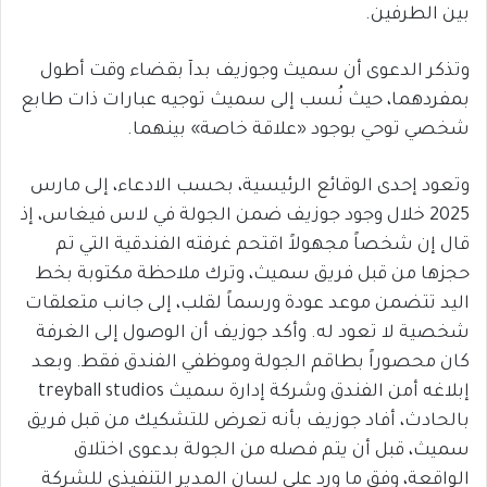
بين الطرفين.
وتذكر الدعوى أن سميث وجوزيف بدآ بقضاء وقت أطول
بمفردهما، حيث نُسب إلى سميث توجيه عبارات ذات طابع
شخصي توحي بوجود «علاقة خاصة» بينهما.
وتعود إحدى الوقائع الرئيسية، بحسب الادعاء، إلى مارس
2025 خلال وجود جوزيف ضمن الجولة في لاس فيغاس، إذ
قال إن شخصاً مجهولاً اقتحم غرفته الفندقية التي تم
حجزها من قبل فريق سميث، وترك ملاحظة مكتوبة بخط
اليد تتضمن موعد عودة ورسماً لقلب، إلى جانب متعلقات
شخصية لا تعود له. وأكد جوزيف أن الوصول إلى الغرفة
كان محصوراً بطاقم الجولة وموظفي الفندق فقط. وبعد
إبلاغه أمن الفندق وشركة إدارة سميث treyball studios
بالحادث، أفاد جوزيف بأنه تعرض للتشكيك من قبل فريق
سميث، قبل أن يتم فصله من الجولة بدعوى اختلاق
الواقعة، وفق ما ورد على لسان المدير التنفيذي للشركة