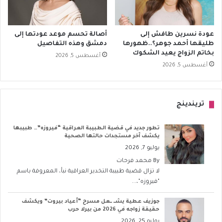
عودة نسرين طافش إلى
أصالة تحسم موعد عودتها إلى
طليقها أحمد جوهر؟..ظهورها
دمشق وهذه التفاصيل
بخاتم الزواج يعيد الشكوك
أغسطس 5, 2026
أغسطس 5, 2026
تريندينج
تطور جديد في قضية الطبيبة العراقية “فيروزه”… طبيبها
يكشف آخر مستجدات حالتها الصحية
يوليو 7, 2026
By
محمد فرحات
لا تزال قضية طبيبة التخدير العراقية نبأ، المعروفة باسم
"فيروزه"،...
جوزيف عطية يشــ ــعل مسرح “أعياد بيروت” ويكشف
حقيقة زواجه في 2026 من بيرلا حرب
يوليو 25, 2026