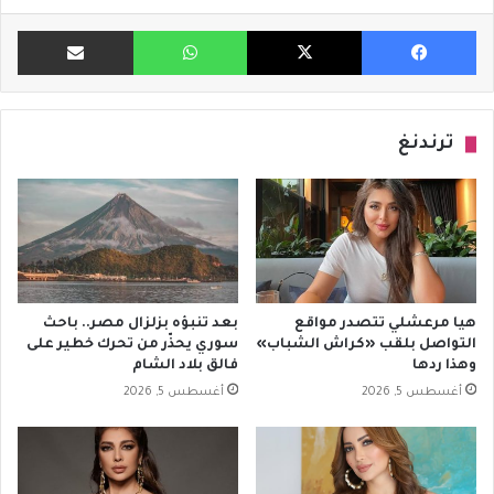
فيسبوك
X
واتساب
مشاركة ب
ترندنغ
هيا مرعشلي تتصدر مواقع
بعد تنبؤه بزلزال مصر.. باحث
التواصل بلقب «كراش الشباب»
سوري يحذّر من تحرك خطير على
وهذا ردها
فالق بلاد الشام
أغسطس 5, 2026
أغسطس 5, 2026