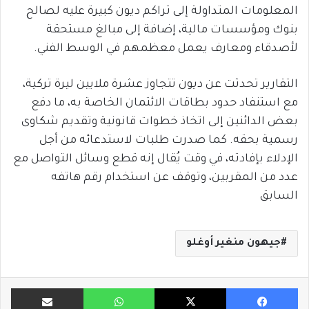
المعلومات المتداولة إلى تراكم ديون كبيرة عليه لصالح
بنوك ومؤسسات مالية، إضافة إلى مبالغ مستحقة
لأصدقاء ومعارف يعمل معظمهم في الوسط الفني.
التقارير تحدثت عن ديون تتجاوز عشرة ملايين ليرة تركية،
مع استنفاد حدود بطاقات الائتمان الخاصة به، ما دفع
بعض الدائنين إلى اتخاذ خطوات قانونية وتقديم شكاوى
رسمية بحقه. كما صدرت طلبات لاستدعائه من أجل
الإدلاء بإفادته، في وقت يُقال إنه قطع وسائل التواصل مع
عدد من المقربين، وتوقف عن استخدام رقم هاتفه
السابق
جيهون منغير أوغلو
فيسبوك
X
واتساب
مشاركة ب