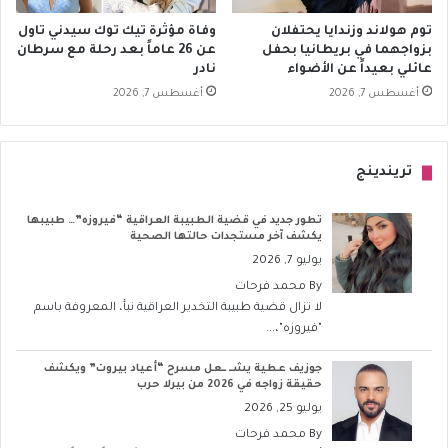
توم هولاند وزندايا يحتفلان
وفاة مؤثرة تيك توك سيدني تاول
بزواجهما في بريطانيا بحفل
عن 26 عاماً بعد رحلة مع سرطان
عائلي بعيداً عن الأضواء
نادر
أغسطس 7, 2026
أغسطس 7, 2026
تريندينج
تطور جديد في قضية الطبيبة العراقية “فيروزه”… طبيبها
يكشف آخر مستجدات حالتها الصحية
يوليو 7, 2026
By
محمد فرحات
لا تزال قضية طبيبة التخدير العراقية نبأ، المعروفة باسم
"فيروزه"،...
جوزيف عطية يشــ ــعل مسرح “أعياد بيروت” ويكشف
حقيقة زواجه في 2026 من بيرلا حرب
يوليو 25, 2026
By
محمد فرحات