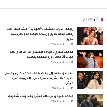
آخر الأخبار
رابعة الزيات تكشف لـ”الجديد” مشاعرها بعد
زفاف ابنها كريم ورسالة خاصة له ولعروسه
لارين
أغسطس 7, 2026
موقف محرج لـ ميادة الحناوي في قرطاج بعد
غياب 21 عاماً.. ورد فعلها يتصدر
أغسطس 7, 2026
بعد عودتهما إلى بعضهما.. محمد كارتر يحتفل
بعيد ميلاد شيماء سيف برسالة رومانسية
مؤثرة
أغسطس 7, 2026
محمد هنيدي برسالة مؤثرة بعد وفاة شقيقه
أغسطس 7, 2026