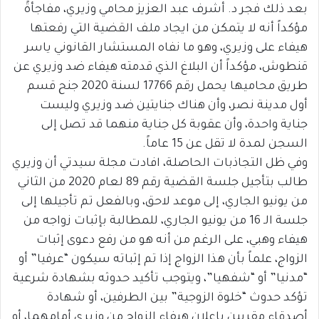
بعد ذلك فجر د. أشرف عبد العزيز محامي وزيري، مفاجأةً
مؤكداً أنه لا يتمكن من ايجاد ملف القضية التي رفعتها
هيفاء على وزيري، وهو ما نفاه المستشار القانوني ياسر
قنطوش، مؤكداً أن البلاغ الذي قدمته هيفاء ضد وزيري عن
طريق محاميها يحمل رقم 17766 لسنة 2020 جنح قسم
أول مدينة نصر، وأن هناك جنايتين ضد وزيري وليست
جناية واحدة، وأن عقوبة كل جناية منهما قد تصل إلى
السجن لمدة لا تقل عن 15 عاماً.
وفي ظل التجاذبات الحاصلة، افادت مجلة سيدتي أن وزيري
طالب بتأجيل جلسة القضية رقم 89 لعام 2020 من الثاني
من يونيو الجاري، إلى موعد لاحق، وبالفعل تم تأجيلها إلى
جلسة الـ 16 من يونيو الجاري، للمطالبة بإثبات زواجه من
هيفاء وهبي، على الرغم من أنه هو من رفع دعوى إثبات
الزواج، علماً بأن هذا الزواج إذا تم إثباته سيكون “عرفيا” أو
“مدنيا” أو “شفهيا”، ويتوجب تأكيد حدوثه بشهادة شرعية
تؤكد حدوث “خلوة الزوجية” بين الطرفين، أو شهادة
أصدقاء مقربين بإعلان هيفاء الزواج من وزيري أمامهما، أو