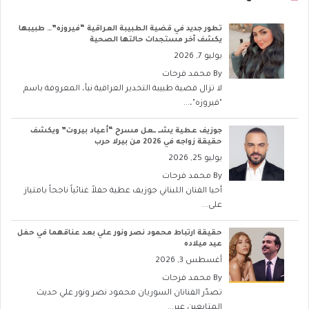
تطور جديد في قضية الطبيبة العراقية “فيروزه”… طبيبها
يكشف آخر مستجدات حالتها الصحية
يوليو 7, 2026
By
محمد فرحات
لا تزال قضية طبيبة التخدير العراقية نبأ، المعروفة باسم
"فيروزه"،...
جوزيف عطية يشــ ــعل مسرح “أعياد بيروت” ويكشف
حقيقة زواجه في 2026 من بيرلا حرب
يوليو 25, 2026
By
محمد فرحات
أحيا الفنان اللبناني جوزيف عطية حفلاً غنائياً ناجحاً بامتياز
على...
حقيقة ارتباط محمود نصر ونور علي بعد عناقهما في حفل
عيد ميلاده
أغسطس 3, 2026
By
محمد فرحات
تصدّر الفنانان السوريان محمود نصر ونور علي حديث
المتابعين عبر...