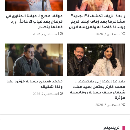
رابعة الزيات تكشف لـ”الجديد”
موقف محرج لـ ميادة الحناوي في
مشاعرها بعد زفاف ابنها كريم
قرطاج بعد غياب 21 عاماً.. ورد
ورسالة خاصة له ولعروسه لارين
فعلها يتصدر
أغسطس 7, 2026
أغسطس 7, 2026
بعد عودتهما إلى بعضهما..
محمد هنيدي برسالة مؤثرة بعد
محمد كارتر يحتفل بعيد ميلاد
وفاة شقيقه
شيماء سيف برسالة رومانسية
أغسطس 7, 2026
مؤثرة
أغسطس 7, 2026
تريندينج