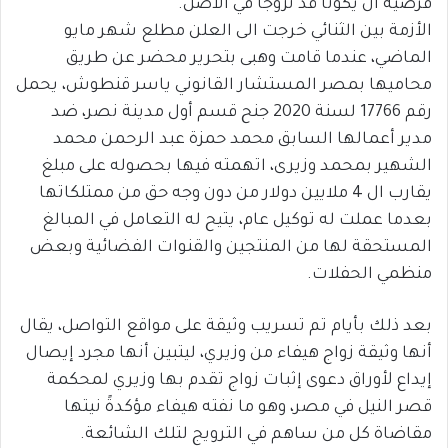
فرضية ان يكونا قد تزوجا في الاصل.
الأزمة بين الثنائي خرجت الى العلن مطلع شهر مايو
الماضي، عندما قامت وهبى بتحرير محضر عن طريق
محاميها بمصر المستشار القانوني ياسر قنطوش، يحمل
رقم 17766 لسنة 2020 جنح قسم أول مدينة نصر، ضد
مدير أعمالها السابق محمد حمزة عبد الرحمن محمد
الشهير بمحمد وزيرى، اتهمته فيها بحصوله على مبلغ
يقارب ال 4 ملايين دولار من دون وجه حق من ممتلكاتها
بعدما عملت له توكيل عام، يتيح له التعامل في المبالغ
المستحقة لها من المنتجين والقنوات الفضائية وبعض
منظمي الحفلات.
بعد ذلك بأيام تم تسريب وثيقة على مواقع التواصل، يقال
أنها وثيقة زواج هيفاء من وزيري، ليتبين أنها مجرد إيصال
إيداع لأوراق دعوى إثبات زواج تقدم بها وزيري لمحكمة
قصر النيل في مصر، وهو ما نفته هيفاء مؤكدةً نيتها
مقاضاة كل من ساهم في الترويج لتلك الشائعة.