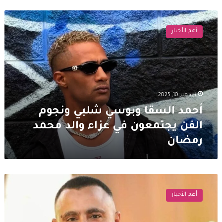
أحمد
السقا
أهم الأخبار
وبوسي
شلبي
ونجوم
الفن
يجتمعون
في
نوفمبر 10, 2025
عزاء
والد
أحمد السقا وبوسي شلبي ونجوم
محمد
الفن يجتمعون في عزاء والد محمد
رمضان
رمضان
أحمد
السقا
أهم الأخبار
يطمئن
جمهوره
بعد