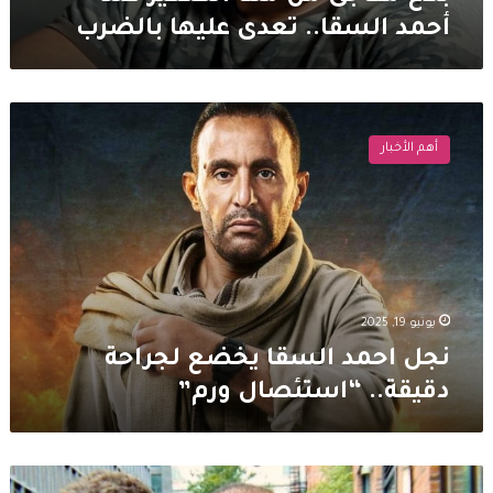
أحمد السقا.. تعدى عليها بالضرب
نجل
احمد
أهم الأخبار
السقا
يخضع
لجراحة
دقيقة..
“استئصال
ورم”
يونيو 19, 2025
نجل احمد السقا يخضع لجراحة
دقيقة.. “استئصال ورم”
نقل