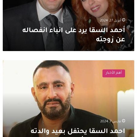
عن
زوجته
أبريل 27, 2024
أحمد السقا يرد على انباء انفصاله
عن زوجته
احمد
السقا
أهم الأخبار
يحتفل
بعيد
والدته
وابنته
:
اغلى
اثنين
على
مارس 7, 2024
قلبي
احمد السقا يحتفل بعيد والدته