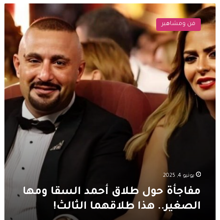
مفاجأة
حول
فن ومشاهير
طلاق
أحمد
السقا
ومها
الصغير..
هذا
طلاقهما
الثالث!
يونيو 4, 2025
مفاجأة حول طلاق أحمد السقا ومها
الصغير.. هذا طلاقهما الثالث!