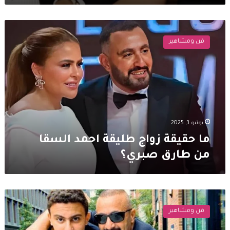
ما
حقيقة
فن ومشاهير
زواج
طليقة
احمد
السقا
من
طارق
صبري؟
يونيو 3, 2025
ما حقيقة زواج طليقة احمد السقا
من طارق صبري؟
نجل
احمد
فن ومشاهير
السقا
يخرج