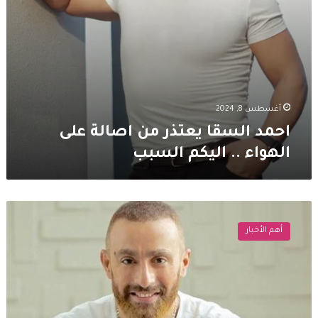
السبب
أغسطس 8, 2024
احمد السقا يعتذر من اصالة على
الهواء .. اليكم السبب
أحمد
السقا
أهم الأخبار
يوجه
رسالة
مؤثرة
لـ
كريم
عبد