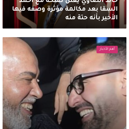
خالد الصاوي يعلن صلحه مع أحمد
وصفه
السقا بعد مكالمة مؤثرة وصفه فيها
فيها
الأخير بأنه حتة منه
الأخير
بأنه
حتة
منه
أحمد
السقا
أهم الأخبار
عن
سليمان
عيد:
“داخل
الجنة
وعلى
مسؤوليتي
الشخصية”