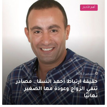
ارتباط
أهم الأخبار
أحمد
السقا..
مصادر
تنفي
الزواج
وعودة
مها
الصغير
نهائيًا
ديسمبر 3, 2025
حقيقة ارتباط أحمد السقا.. مصادر
تنفي الزواج وعودة مها الصغير
نهائيًا