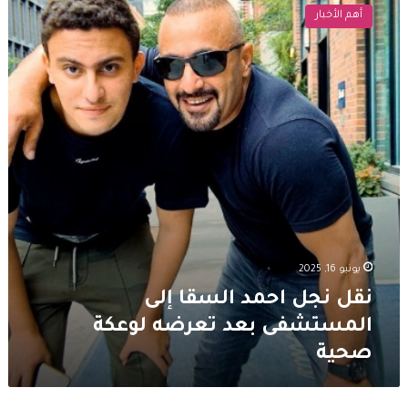
نجل
أهم الأخبار
احمد
السقا
إلى
المستشفى
بعد
تعرضه
لوعكة
صحية
يونيو 16, 2025
نقل نجل احمد السقا إلى
المستشفى بعد تعرضه لوعكة
صحية