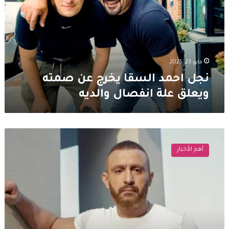
عن
صمته
ويعلق
علة
انفصال
والديه
مايو 23, 2025
نجل احمد السقا يخرج عن صمته
ويعلق علة انفصال والديه
احمد
السقا
أهم الأخبار
يعتذر
من
اصالة
على
الهواء
..
اليكم