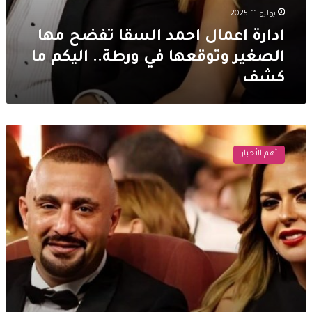
يوليو 11, 2025
ادارة اعمال احمد السقا تفضح مها
الصغير وتوقعها في ورطة.. اليكم ما
كشف
تطورات
جديدة
أهم الأخبار
بين
أحمد
السقا
ومها
الصغير