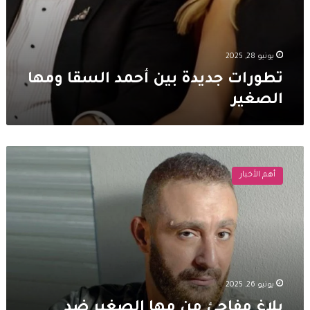
يونيو 28, 2025
تطورات جديدة بين أحمد السقا ومها
الصغير
بلاغ
مفاجئ
أهم الأخبار
من
مها
الصغير
ضد
أحمد
السقا..
تعدى
عليها
يونيو 26, 2025
بالضرب
بلاغ مفاجئ من مها الصغير ضد