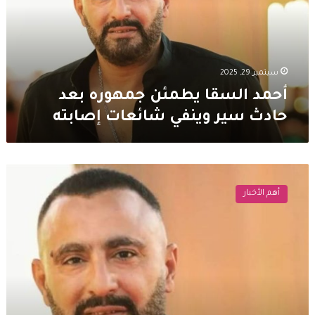
حادث
سير
وينفي
شائعات
إصابته
سبتمبر 29, 2025
أحمد السقا يطمئن جمهوره بعد
حادث سير وينفي شائعات إصابته
أحمد
السقا
أهم الأخبار
يثير
القلق
بكشفه
عن
رغبته
في
الموت