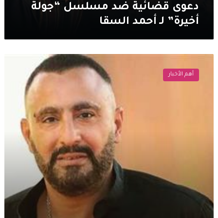
دعوى قضائية ضد مسلسل “جولة
أخيرة” لـ أحمد السقا
مشهد
لـ
أهم الأخبار
أحمد
السقا
يقلق
الجمهور
عن
حالته
الصحية
وزوجته
تعلق