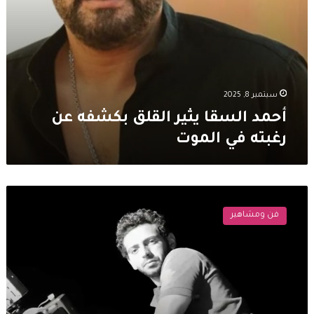
سبتمبر 8, 2025
أحمد السقا يثير القلق بكشفه عن
رغبته في الموت
نجوم
الفن
فن ومشاهير
يودعون
تيمور
تيمور
بكلمات
مؤثرة..
“مش
قادر