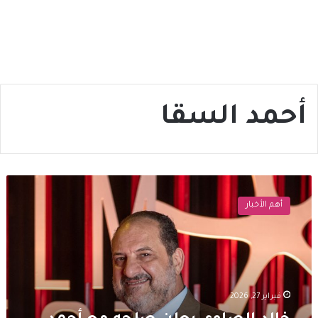
أحمد السقا
خالد
الصاوي
أهم الأخبار
يعلن
صلحه
مع
أحمد
السقا
بعد
فبراير 27, 2026
مكالمة
مؤثرة