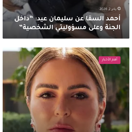
يناير 2, 2026
أحمد السقا عن سليمان عيد: “داخل
الجنة وعلى مسؤوليتي الشخصية”
الحكم
عل
أهم الأخبار
مها
الصغير
بسجن
في
قضية
اللوحات
الفنية