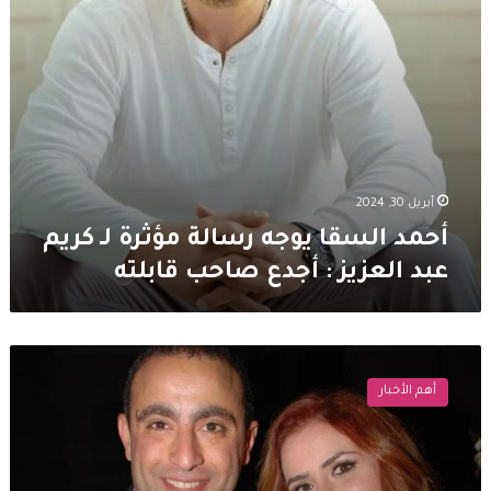
العزيز
:
أجدع
صاحب
قابلته
أبريل 30, 2024
أحمد السقا يوجه رسالة مؤثرة لـ كريم
عبد العزيز : أجدع صاحب قابلته
أحمد
السقا
أهم الأخبار
يرد
على
انباء
انفصاله