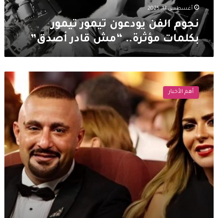
أصدق”
أغسطس 17, 2025
نجوم الفن يودعون تيمور تيمور
بكلمات مؤثرة.. “مش قادر أصدق”
ادارة
اعمال
أهم الأخبار
احمد
السقا
تفضح
مها
الصغير
وتوقعها
في
ورطة..
اليكم
ما
كشف