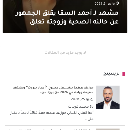
مارس 8, 2023
مشهد لـ أحمد السقا يقلق الجمهور
عن حالته الصحية وزوجته تعلق
لا يوجد مزيد من المقالات
تريندينج
جوزيف عطية يشــ ــعل مسرح “أعياد بيروت” ويكشف
حقيقة زواجه في 2026 من بيرلا حرب
يوليو 25, 2026
By
محمد فرحات
أحيا الفنان اللبناني جوزيف عطية حفلاً غنائياً ناجحاً بامتياز
على...