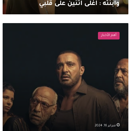
وابنته : اغلى اثنين على قلبي
دعوى
قضائية
أهم الأخبار
ضد
مسلسل
“جولة
أخيرة”
لـ
أحمد
السقا
فبراير 16, 2024