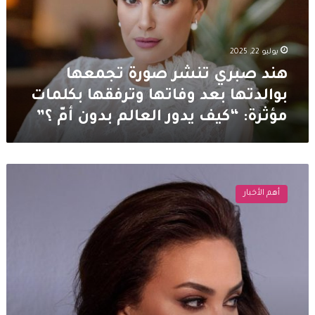
بوالدتها
بعد
وفاتها
يوليو 22, 2025
وترفقها
بكلمات
هند صبري تنشر صورة تجمعها
مؤثرة:
بوالدتها بعد وفاتها وترفقها بكلمات
“كيف
مؤثرة: “كيف يدور العالم بدون أمّ ؟”
يدور
العالم
بدون
أمّ
وفاة
؟”
والدة
أهم الأخبار
هند
صبري
وهذا
موعد
جنازتها