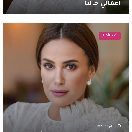
أعمالي حاليا
هند
صبري
أهم الأخبار
تتعرض
لحادثة
أليمة
وتفقد
ذاكرتها
فبراير 17, 2022