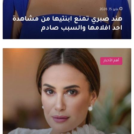
مايو 15, 2026
هند صبري تمنع ابنتيها من مشاهدة
احد افلامها والسبب صادم
الظهور
الأول
أهم الأخبار
لابنتي
هند
صبري
على
الإعلام