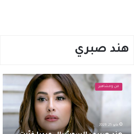
هند صبري
هند
صبري:
فن ومشاهير
السوشيال
ميديا
غيّرت
الوسط
الفني
وعدد
مايو 25, 2026
المتابعين
أصبح