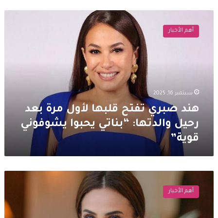
هند
صبري
أهم الأخبار
تفتح
قلبها
لأول
مرة
بعد
رحيل
سبتمبر 16, 2025
والدتها:
“بناتي
هند صبري تفتح قلبها لأول مرة بعد
يحبوا
رحيل والدتها: “بناتي يحبوا يشوفوني
يشوفوني
قوية”
قوية”
هند
صبري
أهم الأخبار
تنشر
صورة
تجمعها