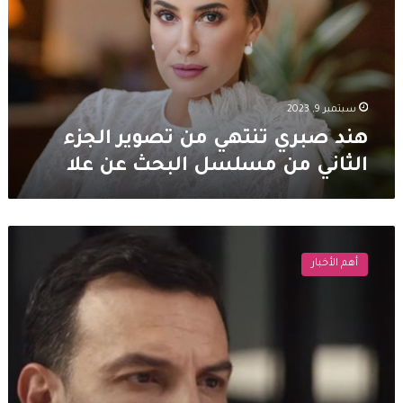
تصوير
الجزء
الثاني
من
مسلسل
البحث
سبتمبر 9, 2023
عن
هند صبري تنتهي من تصوير الجزء
علا
الثاني من مسلسل البحث عن علا
علاقة
باسل
أهم الأخبار
خياط
وهند
صبري
الى
الواجهة
مجددا
وهذه