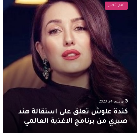
علوش
أهم الأخبار
تعلق
على
استقالة
هند
صبري
من
برنامج
الاغذية
العالمي
نوفمبر 24, 2023
كندة علوش تعلق على استقالة هند
صبري من برنامج الاغذية العالمي