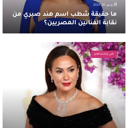
المصريين؟
يونيو 20, 2025
ما حقيقة شطب اسم هند صبري من
نقابة الفنانين المصريين؟
هند
صبري
فن ومشاهير
ضمن
قائمة
“أكثر
100
امرأة
تأثيرًا
في
العالم”..
وهكذا
علقت