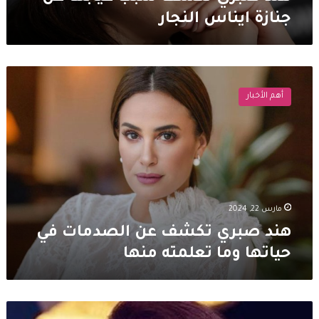
جنازة ايناس النجار
هند
صبري
أهم الأخبار
تكشف
عن
الصدمات
في
حياتها
وما
تعلمته
منها
مارس 22, 2024
هند صبري تكشف عن الصدمات في
حياتها وما تعلمته منها
كندة