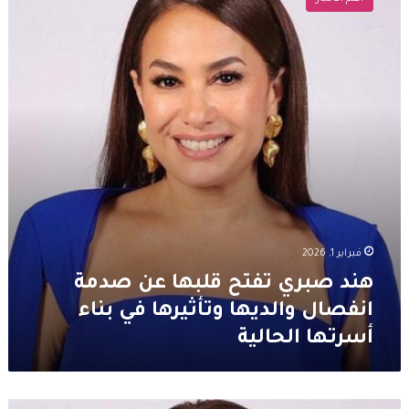
تفتح
قلبها
عن
صدمة
انفصال
والديها
وتأثيرها
في
بناء
أسرتها
الحالية
فبراير 1, 2026
هند صبري تفتح قلبها عن صدمة
انفصال والديها وتأثيرها في بناء
أسرتها الحالية
هند