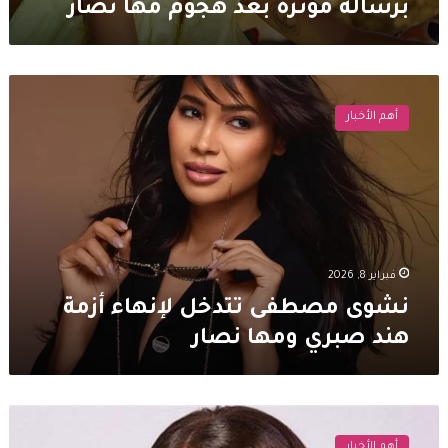
برسالة مؤثرة بعد هجوم مها نصار
نشوى
مصطفى
أهم الأخبار
تتدخل
لإنهاء
أزمة
هند
صبري
ومها
نصار
فبراير 8, 2026
نشوى مصطفى تتدخل لإنهاء أزمة
هند صبري ومها نصار
هند
صبري
أهم الأخبار