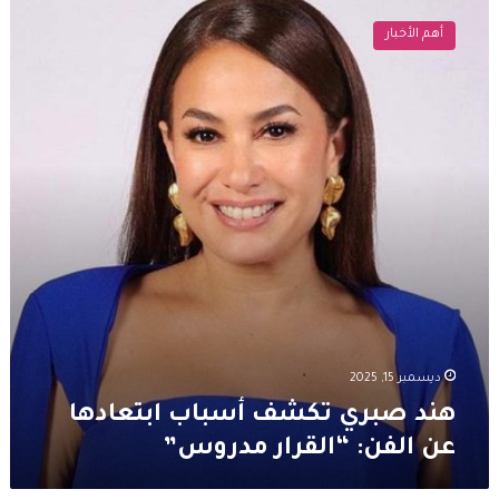
صبري
أهم الأخبار
تكشف
أسباب
ابتعادها
عن
الفن:
“القرار
مدروس”
ديسمبر 15, 2025
هند صبري تكشف أسباب ابتعادها
عن الفن: “القرار مدروس”