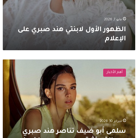
مايو 7, 2026
الظهور الأول لابنتي هند صبري على
الإعلام
سلمى
أبو
أهم الأخبار
ضيف
تناصر
هند
صبري
برسالة
مؤثرة
بعد
هجوم
فبراير 10, 2026
مها
سلمى أبو ضيف تناصر هند صبري
نصار