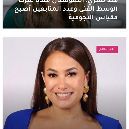
هند صبري: السوشيال ميديا غيّرت
مقياس
الوسط الفني وعدد المتابعين أصبح
النجومية
مقياس النجومية
هند
صبري
أهم الأخبار
تمنع
ابنتيها
من
مشاهدة
احد
افلامها
والسبب
صادم