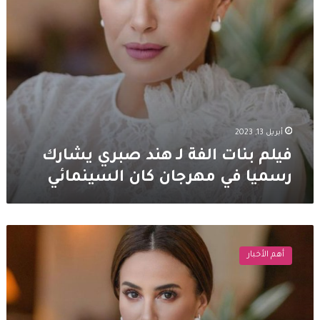
في
مهرجان
كان
السينمائي
أبريل 13, 2023
فيلم بنات الفة لـ هند صبري يشارك
رسميا في مهرجان كان السينمائي
هند
صبري
أهم الأخبار
تتعرض
للتنمر
من
خبيرة