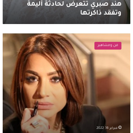
هند صبري تتعرض لحادثة أليمة
وتفقد ذاكرتها
بسمة
وهبة
فن ومشاهير
تنتقد
نتفليكس
ومسلسل
البحث
عن
علا
:
غسيل
مخ
للجيل
الجديد
فبراير 16, 2022