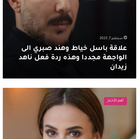
ردة
فعل
ناهد
زيدان
سبتمبر 7, 2023
علاقة باسل خياط وهند صبري الى
الواجهة مجددا وهذه ردة فعل ناهد
زيدان
فيلم
بنات
أهم الأخبار
الفة
لـ
هند
صبري
يشارك
رسميا