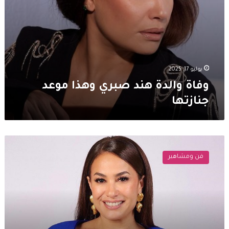
يوليو 17, 2025
وفاة والدة هند صبري وهذا موعد
جنازتها
ما
حقيقة
فن ومشاهير
شطب
اسم
هند
صبري
من
نقابة
الفنانين