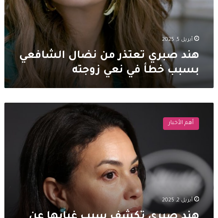
أبريل 5, 2025
هند صبري تعتذر من نضال الشافعي
بسبب خطأ في نعي زوجته
هند
صبري
أهم الأخبار
تكشف
سبب
غيابها
عن
جنازة
ايناس
النجار
أبريل 2, 2025
هند صبري تكشف سبب غيابها عن