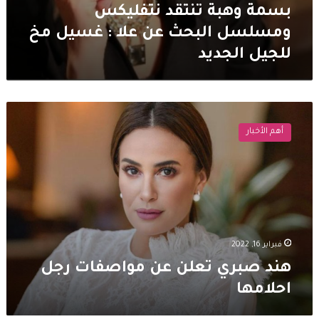
بسمة وهبة تنتقد نتفليكس
ومسلسل البحث عن علا : غسيل مخ
للجيل الجديد
هند
صبري
أهم الأخبار
تعلن
عن
مواصفات
رجل
احلامها
فبراير 16, 2022
هند صبري تعلن عن مواصفات رجل
احلامها