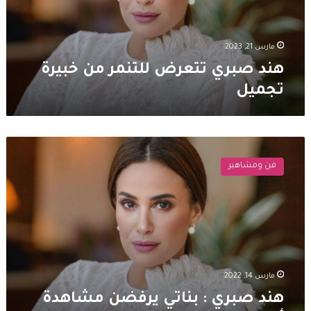
تجميل
مارس 21, 2023
هند صبري تتعرض للتنمر من خبيرة
تجميل
هند
صبري
فن ومشاهير
:
بناتي
يرفضن
مشاهدة
أعمالي
حاليا
مارس 14, 2022
هند صبري : بناتي يرفضن مشاهدة