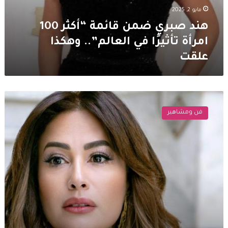
مايو 2, 2025
هند صبري ضمن قائمة “أكثر 100
امرأة تأثيرًا في العالم”.. وهكذا
علقت
هند
صبري
فن ومشاهير
تعتذر
من
نضال
الشافعي
بسبب
خطأ
في
نعي
زوجته