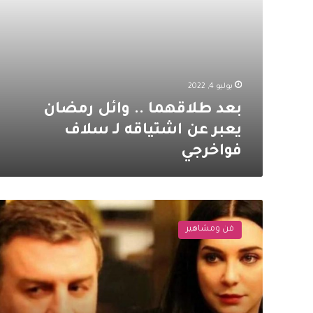
سلاف
فواخرجي
يوليو 4, 2022
بعد طلاقهما .. وائل رمضان
يعبر عن اشتياقه لـ سلاف
فواخرجي
بعد
انفصالهما
فن ومشاهير
..
وائل
رمضان
يتغزل
بـ
سلاف