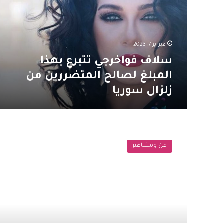
المبلغ
لصالح
المتضررين
من
فبراير 7, 2023
زلزال
سوريا
سلاف فواخرجي تتبرع بهذا
المبلغ لصالح المتضررين من
زلزال سوريا
بعد
طلاقهما
فن ومشاهير
..
وائل
رمضان
يعبر
عن
اشتياقه
لـ