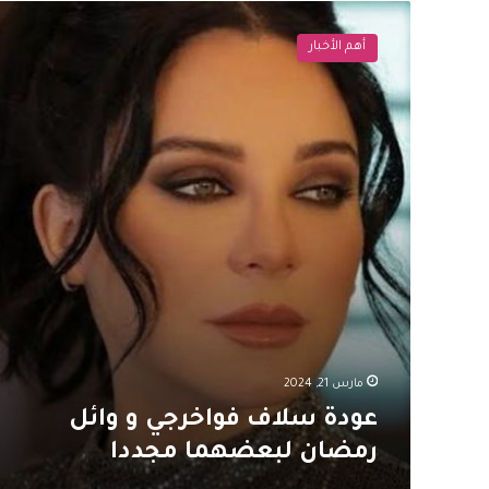
عودة
سلاف
أهم الأخبار
فواخرجي
و
وائل
رمضان
لبعضهما
مجددا
مارس 21, 2024
عودة سلاف فواخرجي و وائل
رمضان لبعضهما مجددا