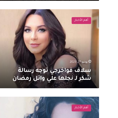
سلاف
فواخرجي
أهم الأخبار
توجه
رسالة
شكر
لـ
نجلها
علي
وائل
رمضان
يونيو 27, 2023
سلاف فواخرجي توجه رسالة
شكر لـ نجلها علي وائل رمضان
سلاف
فواخرجي
أهم الأخبار
تتبرع
بهذا