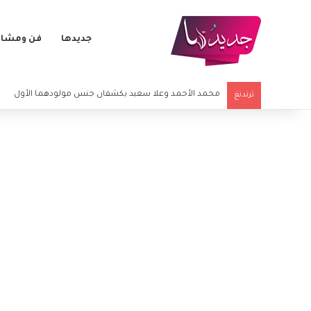
جديدها
فن ومشاه
ابنة وفاء موصللي تفاجئ الجمهور بالغناء.. ووالدتها تعلق بفخ
ترندنغ