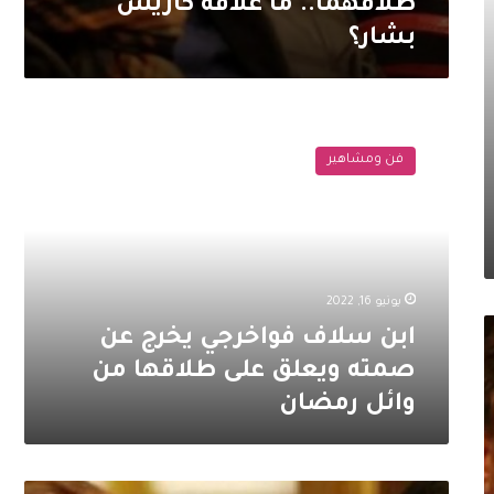
طلاقهما.. ما علاقة كاريس
بشار؟
ابن
سلاف
فن ومشاهير
فواخرجي
يخرج
عن
صمته
ويعلق
على
يونيو 16, 2022
طلاقها
من
ابن سلاف فواخرجي يخرج عن
وائل
صمته ويعلق على طلاقها من
رمضان
وائل رمضان
سلاف