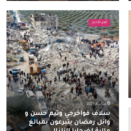
سلاف
فواخرجي
أهم الأخبار
وتيم
حسن
و
وائل
رمضان
يتبرعون
بمبالغ
مالية
لضحايا
الزلزال
فبراير 8, 2023
سلاف فواخرجي وتيم حسن و
وائل رمضان يتبرعون بمبالغ