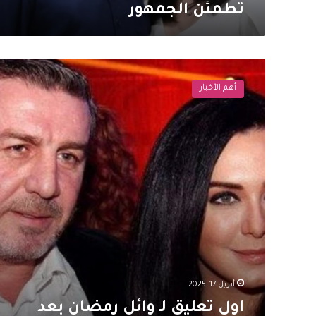
تطمئن الجمهور
اول
تعليق
أهم الأخبار
لـ
وائل
رمضان
بعد
شطب
اسم
سلاف
فواخرجي
من
النقابة:
ملكة
الزمان
أبريل 17, 2025
اول تعليق لـ وائل رمضان بعد