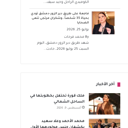
الكوميدي الراحل وحيد سيف،...
فاجعة على طريق دير الزور–دمشق تودي
بحياة 35 شخصاً..وشكران مرتجى تنعى
الضحايا
يوليو 25, 2026
By
محمد فرحات
شهد طريق دير الزور–دمشق، اليوم
السبت 25 يوليو 2026، حادث...
آخر الأخبار
ملك قورة تحتفل بخطوبتها في
الساحل الشمالي
أغسطس 9, 2026
محمد الأحمد وعلا سعيد
يكشفان جنس مولودهما الأول