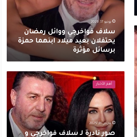
يونيو 17, 2026
سلاف فواخرجي ووائل رمضان
يحتفلان بعيد ميلاد ابنهما حمزة
برسائل مؤثرة
صور
نادرة
أهم الأخبار
لـ
سلاف
فواخرجي
و
وائل
رمضان
مارس 31, 2025
من
حفل
صور نادرة لـ سلاف فواخرجي و