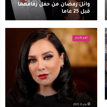
زفافهما
وائل رمضان من حفل زفافهما
قبل
قبل 25 عاما
25
عاما
سلاف
فواخرجي
أهم الأخبار
تعايد
زوجها
وائل
رمضان
بعد
مغادرتها
دمشق
وسقوط
الاسد
يناير 8, 2025