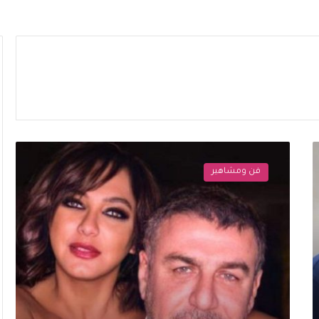
سلاف
فواخرجي
فن ومشاهير
ووائل
رمضان
يحتفلان
بعيد
ميلاد
ابنهما
حمزة
برسائل
مؤثرة