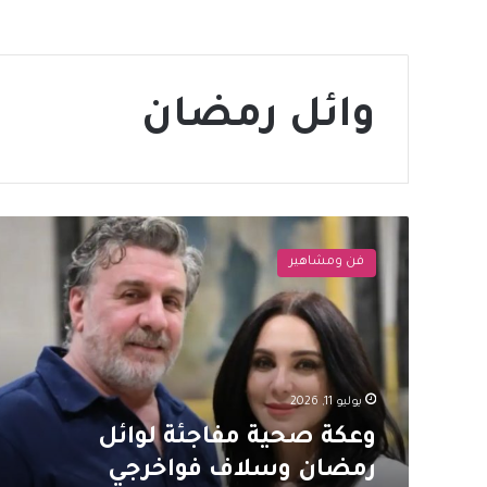
وائل رمضان
وعكة
صحية
فن ومشاهير
مفاجئة
لوائل
رمضان
وسلاف
فواخرجي
تطمئن
يوليو 11, 2026
الجمهور
وعكة صحية مفاجئة لوائل
رمضان وسلاف فواخرجي