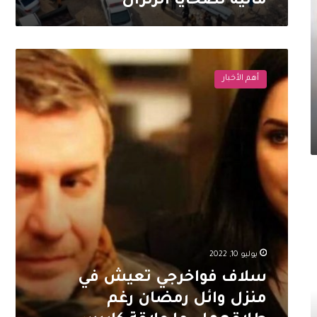
مالية لضحايا الزلزال
سلاف
فواخرجي
أهم الأخبار
تعيش
في
منزل
وائل
رمضان
رغم
طلاقهما..
ما
علاقة
كاريس
بشار؟
يوليو 10, 2022
سلاف فواخرجي تعيش في
منزل وائل رمضان رغم