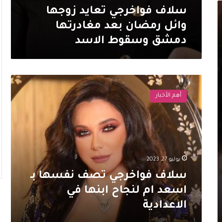
سلاف فواخرجي تعايد زوجها
وائل رمضان بعد مغادرتها
دمشق وسقوط الاسد
سلاف
فواخرجي
أهم الأخبار
تصف
نفسها
بـ
اسعد
ام
لنجاح
يوليو 27, 2023
ابنها
في
سلاف فواخرجي تصف نفسها بـ
الاعدادية
اسعد ام لنجاح ابنها في
الاعدادية