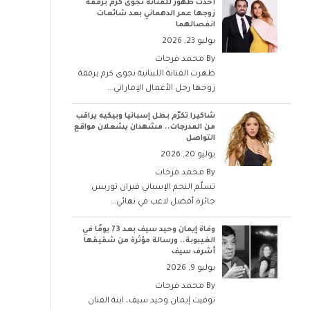
أحدث ظهور للفنانة نجوى كرم برفقة
زوجها عمر الدهماني بعد شائعات
انفصالهما
يوليو 23, 2026
By
محمد فرحات
ظهرت الفنانة اللبنانية نجوى كرم برفقة
زوجها رجل الأعمال الإماراتي...
شاكيرا تكرّم بطل إسبانيا وبيكيه يراقب
من المدرجات.. مشهدان يشعلان مواقع
التواصل
يوليو 20, 2026
By
محمد فرحات
تسلّم النجم الإسباني فيران توريس
جائزة أفضل لاعب في نهائي...
وفاة إيمان وحيد سيف بعد 73 يومًا في
الغيبوبة.. ورسالة مؤثرة من شقيقها
أشرف سيف
يوليو 9, 2026
By
محمد فرحات
توفيت إيمان وحيد سيف، ابنة الفنان