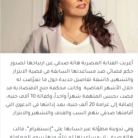
أعربت الفنانة المصرية هالة صدقي عن ارتياحها لصدور
حكم قضائي ضد مساعدتها السابقة في قضية الابتزاز
والتشهير، كاشفة تفاصيل جديدة حول ما تعرّضت له
خلال الأشهر الماضية. وكانت محكمة جنح الاقتصادية قد
قضت بحبس المتهمة شهراً واحداً، وكفالة 10 آلاف جنيه،
إضافة إلى غرامة 20 ألف جنيه، بعد إدانتها في الدعوى التي
أقامتها صدقي بتهم السب والقذف والتشهير والابتزاز.
وفي تدوينة مطوّلة عبر حسابها على “إنستغرام”، قالت
هالة صدقي إن مساعدتها لم تتلقَّ منها سوى المعاملة