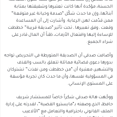
الحسنة، مؤكدة أنها كانت تعتبرها وشقيقتها بمثابة
أبنائها، وإن ما حدث شكّل “صدمة وخيانة غير متوقعة”
ممن قدّمت لهن الرعاية. وأشارت إلى أن المساعدة
وقعت ـ وفق تعبيرها ـ تحت تأثير “صديقة قريبة” خططت
للإساءة إليها وافتعال الأزمات، ظناً أن المال قادر على
شراء الجميع.
وأضافت صدقي أن الصديقة المتورطة في التحريض تواجه
بدورها دعوى قضائية مماثلة تتعلق بالسب والقذف
والتشهير، معتبرة أن “من خططت ومن نفذت” تشتركان
في المسؤولية نفسها، وأن ما حدث كان تجربة مؤسفة
على المستوى الإنساني.
ووجّهت هالة صدقي شكراً خاصاً للمستشار شريف
حافظ، الذي وصفته بـ“مايسترو القضية”، لقدرته على إدارة
الملف القانوني باحترافية والتعامل مع “الألاعيب