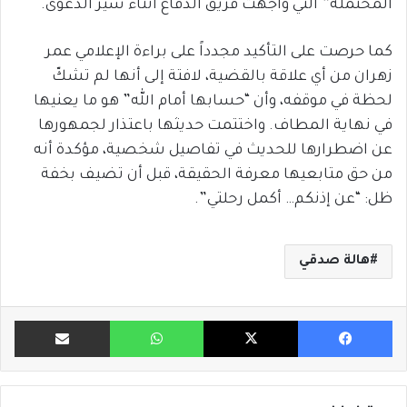
المحتملة” التي واجهت فريق الدفاع أثناء سير الدعوى.
كما حرصت على التأكيد مجدداً على براءة الإعلامي عمر
زهران من أي علاقة بالقضية، لافتة إلى أنها لم تشكّ
لحظة في موقفه، وأن “حسابها أمام الله” هو ما يعنيها
في نهاية المطاف. واختتمت حديثها باعتذار لجمهورها
عن اضطرارها للحديث في تفاصيل شخصية، مؤكدة أنه
من حق متابعيها معرفة الحقيقة، قبل أن تضيف بخفة
ظل: “عن إذنكم… أكمل رحلتي”.
هالة صدقي
فيسبوك
X
واتساب
مشاركة ب