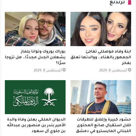
ترندنغ
ابنة وفاء موصللي تفاجئ
بوراك يوروك وتوانا يلماز
الجمهور بالغناء.. ووالدتها تعلق
يشعلان الجدل مجددًا.. هل تزوجا
بفخر
سرًا؟
أغسطس 8, 2026
أغسطس 8, 2026
حشود كبيرة وإغلاق للطرقات
الديوان الملكي يعلن وفاة والدة
خلال استقبال صانع المحتوى
الأمير بندر بن منصور بن عبدالله
اللبناني المايسترو في دمشق
بن جلوي آل سعود