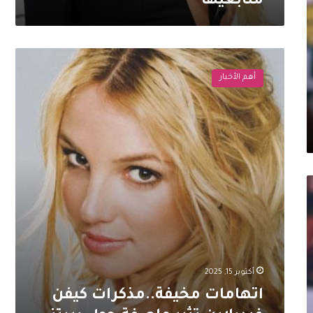
متابعيها
اتهامات
مخيفة..مذكرات
أهم الأخبار
كيفن
فيدرلاين
تثير
عاصفة
حول
بريتني
سبيرز
أكتوبر 15, 2025
اتهامات مخيفة..مذكرات كيفن