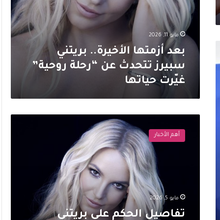
مايو 11, 2026
بعد أزمتها الأخيرة.. بريتني
سبيرز تتحدث عن “رحلة روحية”
غيّرت حياتها
تفاصيل
الحكم
أهم الأخبار
على
بريتني
سبيرز
في
قضية
القيادة
مايو 5, 2026
المرتبطة
بالكحول
تفاصيل الحكم على بريتني