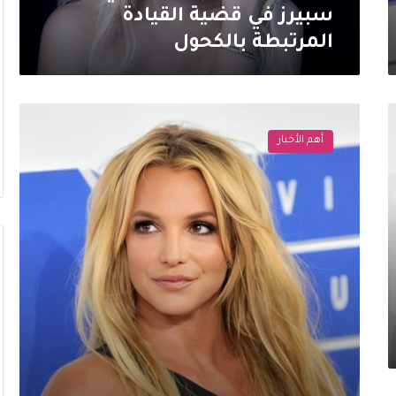
سبيرز في قضية القيادة
المرتبطة بالكحول
بعد
توقيفها
أهم الأخبار
الأخير..
بريتني
سبيرز
تدخل
مركزًا
للعلاج