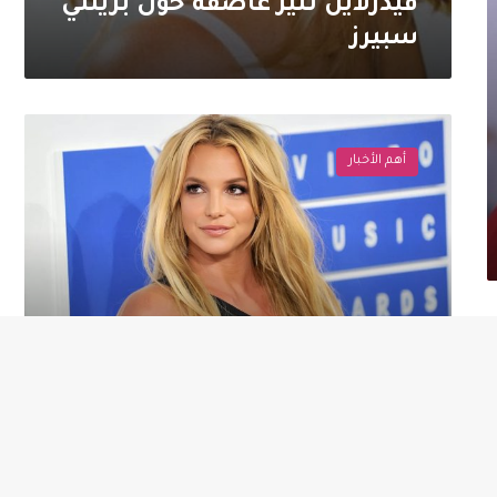
فيدرلاين تثير عاصفة حول بريتني
سبيرز
بريتني
سبيرز
أهم الأخبار
تُثير
جدلًا
بفيديو
من
منزلها
على
إنستغرام
أغسطس 22, 2025
بريتني سبيرز تُثير جدلًا بفيديو
من منزلها على إنستغرام
بريتني