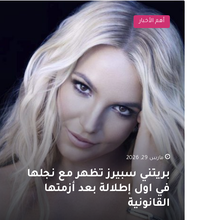
بريتني
سبيرز
أهم الأخبار
تظهر
مع
نجلها
في
اول
إطلالة
بعد
أزمتها
القانونية
مارس 29, 2026
بريتني سبيرز تظهر مع نجلها
في اول إطلالة بعد أزمتها
القانونية