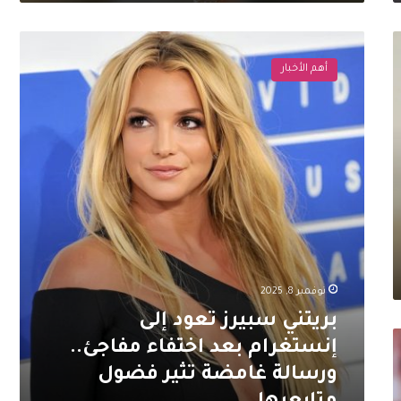
بريتني
سبيرز
أهم الأخبار
تعود
إلى
إنستغرام
بعد
اختفاء
مفاجئ..
ورسالة
غامضة
تثير
فضول
متابعيها
نوفمبر 8, 2025
بريتني سبيرز تعود إلى
إنستغرام بعد اختفاء مفاجئ..
ورسالة غامضة تثير فضول