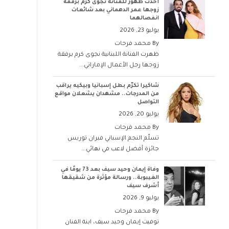
أحدث ظهور للفنانة نجوى كرم برفقة
زوجها عمر الدهماني بعد شائعات
انفصالهما
يوليو 23, 2026
By
محمد فرحات
ظهرت الفنانة اللبنانية نجوى كرم برفقة
زوجها رجل الأعمال الإماراتي...
شاكيرا تكرّم بطل إسبانيا وبيكيه يراقب
من المدرجات.. مشهدان يشعلان مواقع
التواصل
يوليو 20, 2026
By
محمد فرحات
تسلّم النجم الإسباني فيران توريس
جائزة أفضل لاعب في نهائي...
وفاة إيمان وحيد سيف بعد 73 يومًا في
الغيبوبة.. ورسالة مؤثرة من شقيقها
أشرف سيف
يوليو 9, 2026
By
محمد فرحات
توفيت إيمان وحيد سيف، ابنة الفنان