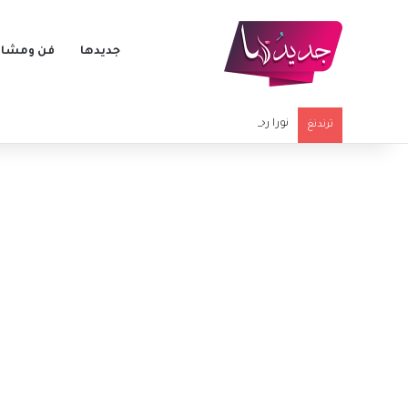
جديدها
فن ومشاه
نورا رحال تستذكر نجلها الراحل بعد 40 يوماً على وفاته بفيديو مؤثر
ترندنغ