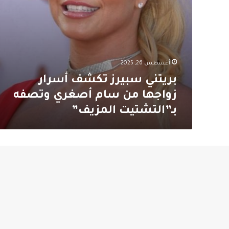
بـ”التشتيت
المزيف”
أغسطس 26, 2025
بريتني سبيرز تكشف أسرار
زواجها من سام أصغري وتصفه
بـ”التشتيت المزيف”
هل
قررت
أهم الأخبار
بريتني
سبيرز
تبني
طفلة؟
منشور
غامض