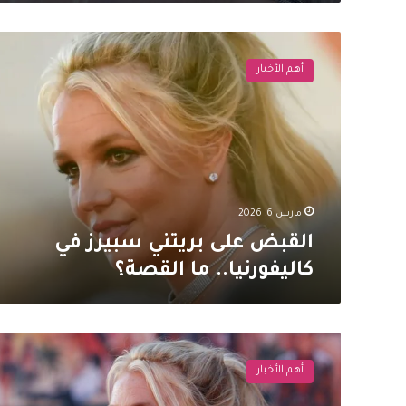
القبض
على
أهم الأخبار
بريتني
سبيرز
في
كاليفورنيا..
ما
القصة؟
مارس 6, 2026
القبض على بريتني سبيرز في
كاليفورنيا.. ما القصة؟
نجاة
بريتني
أهم الأخبار
سبيرز
من