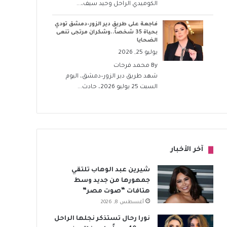
الكوميدي الراحل وحيد سيف،...
فاجعة على طريق دير الزور–دمشق تودي
بحياة 35 شخصاً..وشكران مرتجى تنعى
الضحايا
يوليو 25, 2026
By
محمد فرحات
شهد طريق دير الزور–دمشق، اليوم
السبت 25 يوليو 2026، حادث...
آخر الأخبار
شيرين عبد الوهاب تلتقي
جمهورها من جديد وسط
هتافات “صوت مصر”
أغسطس 8, 2026
نورا رحال تستذكر نجلها الراحل