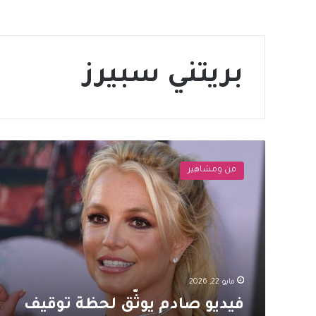
بريتني سبيرز
فيديو
صادم
فن ومشاهير
يوثّق
لحظة
توقيف
بريتني
سبيرز
مايو 22, 2026
فيديو صادم يوثّق لحظة توقيف