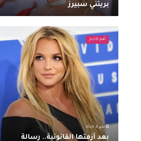
بريتني سبيرز
بعد
أزمتها
أهم الأخبار
القانونية..
رسالة
غامضة
من
بريتني
سبيرز
تثير
الجدل
حول
حالتها
النفسية
مايو 6, 2026
بعد أزمتها القانونية.. رسالة