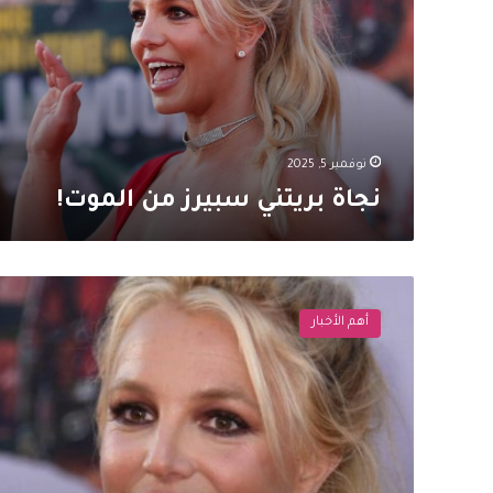
الموت!
نوفمبر 5, 2025
نجاة بريتني سبيرز من الموت!
بريتني
سبيرز
أهم الأخبار
تكشف
أسرار
زواجها
من
سام
أصغري
وتصفه