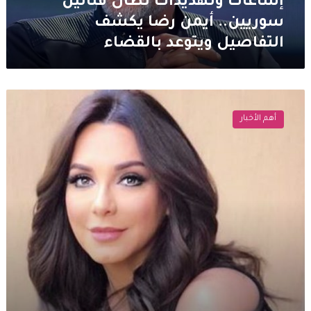
إشاعات وتهديدات تطال فنانين
بالقضاء
سوريين.. أيمن رضا يكشف
التفاصيل ويتوعد بالقضاء
سلاف
فواخرجي
أهم الأخبار
توجه
رسالة
مفاجئة
لـ
فراس
ابراهيم