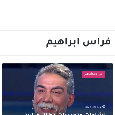
فراس ابراهيم
إشاعات
وتهديدات
فن ومشاهير
تطال
فنانين
سوريين..
أيمن
رضا
يكشف
مايو 26, 2026
التفاصيل
ويتوعد