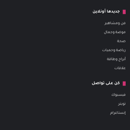
جديدها أونلاين
فن ومشاهير
موضة وجمال
صحة
رياضة وحميات
أبراج وطاقة
علاقات
كن على تواصل
فيسبوك
تويتر
إنستاغرام