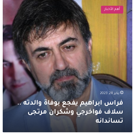
ابراهيم
أهم الأخبار
يفجع
بوفاة
والدته
..
سلاف
فواخرجي
وشكران
مرتجى
تساندانه
يناير 28, 2023
فراس ابراهيم يفجع بوفاة والدته ..
سلاف فواخرجي وشكران مرتجى
تساندانه