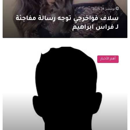
نوفمبر 14, 2025
سلاف فواخرجي توجه رسالة مفاجئة
لـ فراس ابراهيم
ممثل
سوري
أهم الأخبار
شهير
يسخر
من
حرية
الشعب
السوري:
حر
يسب
و
يشتم