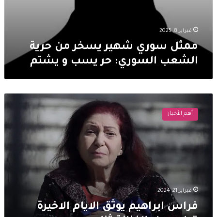
فبراير 8, 2025
ممثل سوري شهير يسخر من حرية
الشعب السوري: حر يسب و يشتم
فراس
ابراهيم
أهم الأخبار
يوثق
الايام
الاخيرة
قبل
رحيل
الفنانة
ثناء
دبسي
فبراير 21, 2024
فراس ابراهيم يوثق الايام الاخيرة