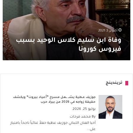
بسبب
فيروس
كورونا
أكتوبر 5, 2021
وفاة ابن سليم كلاس الوحيد بسبب
فيروس كورونا
تريندينج
جوزيف عطية يشــ ــعل مسرح “أعياد بيروت” ويكشف
حقيقة زواجه في 2026 من بيرلا حرب
يوليو 25, 2026
By
محمد فرحات
أحيا الفنان اللبناني جوزيف عطية حفلاً غنائياً ناجحاً بامتياز
على...