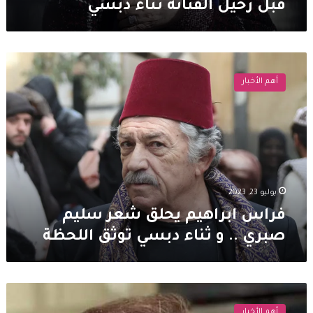
قبل رحيل الفنانة ثناء دبسي
فراس
ابراهيم
أهم الأخبار
يحلق
شعر
سليم
صبري
..
و
ثناء
دبسي
يوليو 23, 2023
توثق
فراس ابراهيم يحلق شعر سليم
اللحظة
صبري .. و ثناء دبسي توثق اللحظة
فراس
ابراهيم
أهم الأخبار