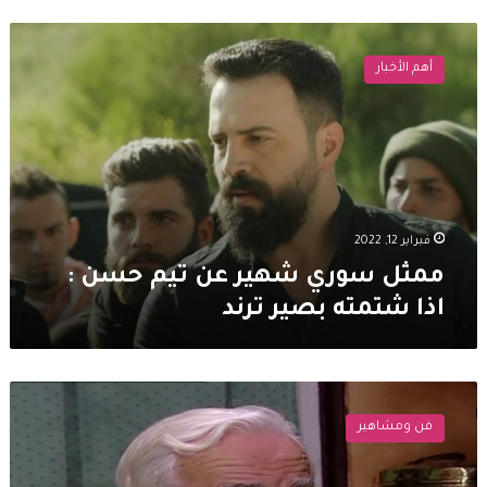
ممثل
سوري
أهم الأخبار
شهير
عن
تيم
حسن
:
اذا
شتمته
بصير
فبراير 12, 2022
ترند
ممثل سوري شهير عن تيم حسن :
اذا شتمته بصير ترند
وفاة
ابن
فن ومشاهير
سليم
كلاس
الوحيد