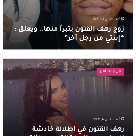
أغسطس 21, 2021
زوج رهف القنون يتبرأ منها.. ويعلق :
“إبنتي من رجل آخر”
رهف
القنون
فن ومشاهير
في
اطلالة
خادشة
للحياء..
و
هذا
ما
قالته
أغسطس 4, 2021
عن
رهف القنون في اطلالة خادشة
عائلتها