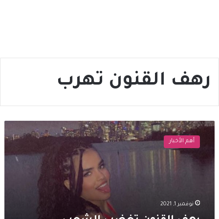
رهف القنون تهرب
رهف
القنون
أهم الأخبار
تغضب
الشعب
السعودي
بعد
صورتها
الخــــــــادشة
نوفمبر 1, 2021
للحيــــــاء