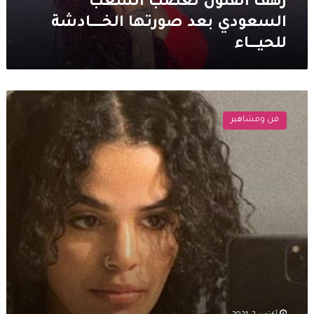
رهف القنون تغضب الشعب
السعودي بعد صورتها الخــــــــادشة
للحيــــــاء
رهف
القنون
فن ومشاهير
تشعل
غضب
الشعب
السعودي
مجددا..
هل
تتحرك
السلطات
السعودية