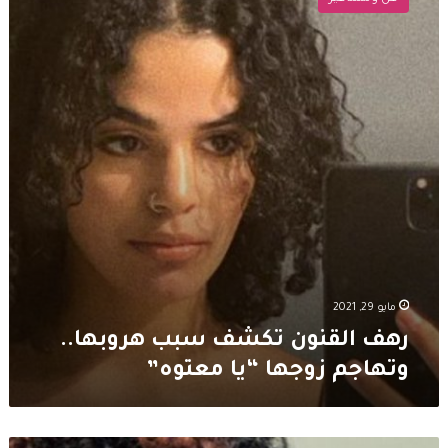
تكشف
سبب
هروبها..
وتهاجم
زوجها
“يا
معتوه”
مايو 29, 2021
رهف القنون تكشف سبب هروبها..
وتهاجم زوجها “يا معتوه”
الناشطة