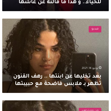
للحياء.. و هذا ما قالته عن عائلتها
بعد
تخليها
فيديو
عن
ابنتها
..
رهف
القنون
تظهر
بـ
ملابس
يونيو 14, 2021
فاضحة
بعد تخليها عن ابنتها .. رهف القنون
مع
تظهر بـ ملابس فاضحة مع حبيبتها
حبيبتها
رهف
القنون
فن ومشاهير