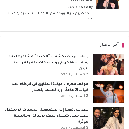
يوليو 25, 2026
By
محمد فرحات
شهد طريق دير الزور–دمشق، اليوم السبت 25 يوليو 2026،
حادث...
آخر الأخبار
رابعة الزيات تكشف لـ”الجديد” مشاعرها بعد
زفاف ابنها كريم ورسالة خاصة له ولعروسه
لارين
أغسطس 7, 2026
موقف محرج لـ ميادة الحناوي في قرطاج بعد
غياب 21 عاماً.. ورد فعلها يتصدر
أغسطس 7, 2026
بعد عودتهما إلى بعضهما.. محمد كارتر يحتفل
بعيد ميلاد شيماء سيف برسالة رومانسية
مؤثرة
أغسطس 7, 2026