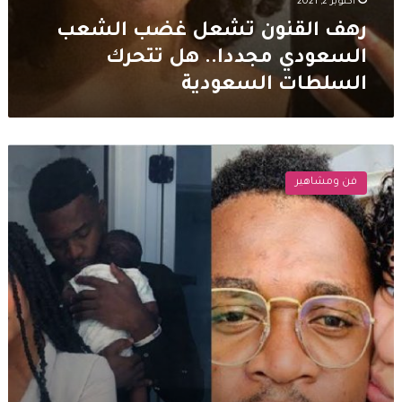
أكتوبر 2, 2021
رهف القنون تشعل غضب الشعب
السعودي مجددا.. هل تتحرك
السلطات السعودية
زوج
رهف
فن ومشاهير
القنون
يتبرأ
منها..
ويعلق
:
“إبنتي
من
رجل
آخر”