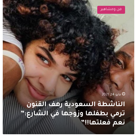
السعودية
فن ومشاهير
رهف
القنون
ترمي
بطفلها
وزوجها
في
الشارع:”
نعم
فعلتها!!”
مايو 24, 2021
الناشطة السعودية رهف القنون
ترمي بطفلها وزوجها في الشارع:”
نعم فعلتها!!”